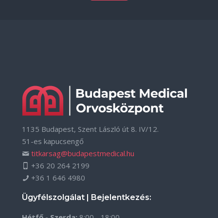
1135 Budapest, Szent László út 8. IV/12.
51-es kapucsengő
titkarsag@budapestmedical.hu
+36 20 264 2199
+36 1 646 4980
Ügyfélszolgálat | Bejelentkezés:
Hétfő - Szerda:
8:00 - 18:00