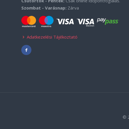
Csütörtök - Péntek:
Csak online időpontfoglalás.
Szombat - Varásnap:
Zárva
Adatkezelési Tájékoztató
© 