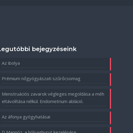
Legutóbbi bejegyzéseink
Az ibolya
Prémium nőgyógyászati szűrőcsomag
Menstruációs zavarok végleges megoldása a méh
eltávolítása nélkül. Endometrium abláció.
Az áfonya gyógyhatásai
D Mannóz, a hólyaghurut kezelésére