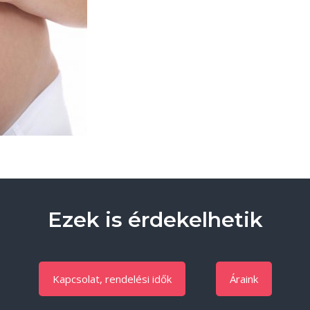
Ezek is érdekelhetik
Kapcsolat, rendelési idők
Áraink