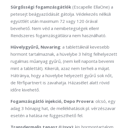
Sürgősségi fogamzásgátlók
(Escapelle EllaOne) a
petesejt beágyazódását gátolja. Védekezés nélküli
együttlét után maximum 72 vagy 120 órával
bevehető. Nem véd a nemibetegségek ellen!
Rendszeres fogamzásgátlásra nem használható.
Hüvelygyűrű, Nuvaring
: a tablettáknál kevesebb
hormont tartalmaznak, a hüvelybe 3 hétig felhelyezett
rugalmas műanyag gyűrű, (nem kell naponta bevenni
mint a tablettát). Kikerüli, azaz nem terheli a májat.
Hátránya, hogy a hüvelybe helyezett gyűrű sok nőt,
de férfipartnert is zavahatja. Házasélet alatt rövid
időre kivehető.
Fogamzásgátló injekció, Depo Provera
: olcsó, egy
adag 3 hónapig hat, de mellékhatások pl. vérzészavar
esetén a hatása ne függeszthető fel.
Transdermalis tapasz (LIsvy)
: kis hormontartalom,