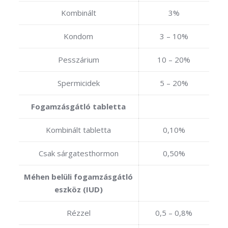
Kombinált
3%
Kondom
3 – 10%
Pesszárium
10 – 20%
Spermicidek
5 – 20%
Fogamzásgátló tabletta
Kombinált tabletta
0,10%
Csak sárgatesthormon
0,50%
Méhen belüli fogamzásgátló
eszköz (IUD)
Rézzel
0,5 – 0,8%