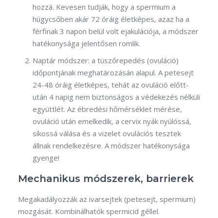
hozzá. Kevesen tudják, hogy a spermium a
húgycsőben akár 72 óráig életképes, azaz ha a
férfinak 3 napon belül volt ejakulációja, a módszer
hatékonysága jelentősen romlik.
Naptár módszer: a tüszőrepedés (ovuláció)
időpontjának meghatározásán alapul. A petesejt
24-48 óráig életképes, tehát az ovuláció előtt-
után 4 napig nem biztonságos a védekezés nélküli
együttlét. Az ébredési hőmérséklet mérése,
ovuláció után emelkedik, a cervix nyák nyúlóssá,
síkossá válása és a vizelet ovulációs tesztek
állnak rendelkezésre. A módszer hatékonysága
gyenge!
Mechanikus módszerek, barrierek
Megakadályozzák az ivarsejtek (petesejt, spermium)
mozgását. Kombinálhatók spermicid géllel.