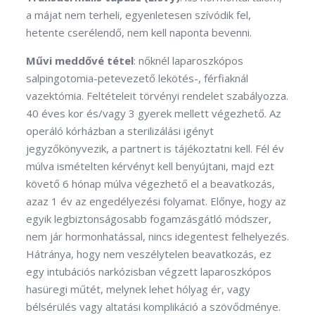
a májat nem terheli, egyenletesen szívódik fel,
hetente cserélendő, nem kell naponta bevenni.
Művi meddővé tétel
: nőknél laparoszkópos
salpingotomia-petevezető lekötés-, férfiaknál
vazektómia. Feltételeit törvényi rendelet szabályozza.
40 éves kor és/vagy 3 gyerek mellett végezhető. Az
operáló kórházban a sterilizálási igényt
jegyzőkönyvezik, a partnert is tájékoztatni kell. Fél év
múlva ismételten kérvényt kell benyújtani, majd ezt
követő 6 hónap múlva végezhető el a beavatkozás,
azaz 1 év az engedélyezési folyamat. Előnye, hogy az
egyik legbiztonságosabb fogamzásgátló módszer,
nem jár hormonhatással, nincs idegentest felhelyezés.
Hátránya, hogy nem veszélytelen beavatkozás, ez
egy intubációs narkózisban végzett laparoszkópos
hasüregi műtét, melynek lehet hólyag ér, vagy
bélsérülés vagy altatási komplikáció a szövődménye.