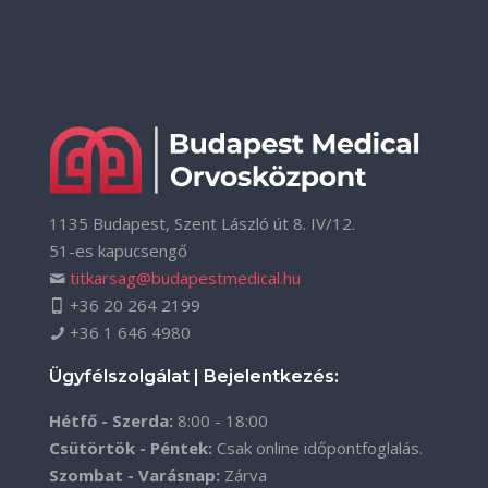
1135 Budapest, Szent László út 8. IV/12.
51-es kapucsengő
titkarsag@budapestmedical.hu
+36 20 264 2199
+36 1 646 4980
Ügyfélszolgálat | Bejelentkezés:
Hétfő - Szerda:
8:00 - 18:00
Csütörtök - Péntek:
Csak online időpontfoglalás.
Szombat - Varásnap:
Zárva