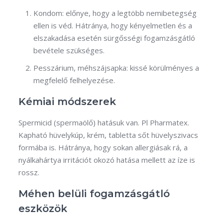
Kondom: előnye, hogy a legtöbb nemibetegség
ellen is véd. Hátránya, hogy kényelmetlen és a
elszakadása esetén sürgősségi fogamzásgátló
bevétele szükséges.
Pesszárium, méhszájsapka: kissé körülményes a
megfelelő felhelyezése.
Kémiai módszerek
Spermicid (spermaölő) hatásuk van. Pl Pharmatex.
Kapható hüvelykúp, krém, tabletta sőt hüvelyszivacs
formába is. Hátránya, hogy sokan allergiásak rá, a
nyálkahártya irritációt okozó hatása mellett az íze is
rossz.
Méhen belüli fogamzásgátló
eszközök