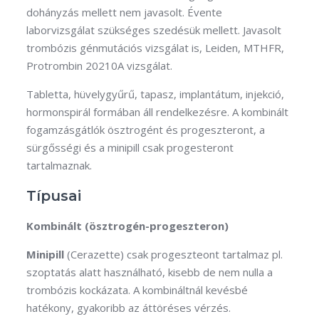
dohányzás mellett nem javasolt. Évente
laborvizsgálat szükséges szedésük mellett. Javasolt
trombózis génmutációs vizsgálat is, Leiden, MTHFR,
Protrombin 20210A vizsgálat.
Tabletta, hüvelygyűrű, tapasz, implantátum, injekció,
hormonspirál formában áll rendelkezésre. A kombinált
fogamzásgátlók ösztrogént és progeszteront, a
sürgősségi és a minipill csak progesteront
tartalmaznak.
Típusai
Kombinált (ösztrogén-progeszteron)
Minipill
(Cerazette) csak progeszteont tartalmaz pl.
szoptatás alatt használható, kisebb de nem nulla a
trombózis kockázata. A kombináltnál kevésbé
hatékony, gyakoribb az áttöréses vérzés.