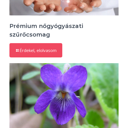
Prémium nőgyógyászati
szűrőcsomag
Érdekel, elolvasom