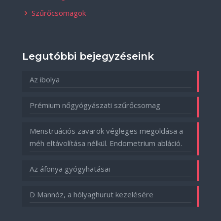
Szűrőcsomagok
Legutóbbi bejegyzéseink
Az ibolya
Prémium nőgyógyászati szűrőcsomag
Menstruációs zavarok végleges megoldása a
méh eltávolítása nélkül. Endometrium abláció.
Az áfonya gyógyhatásai
D Mannóz, a hólyaghurut kezelésére