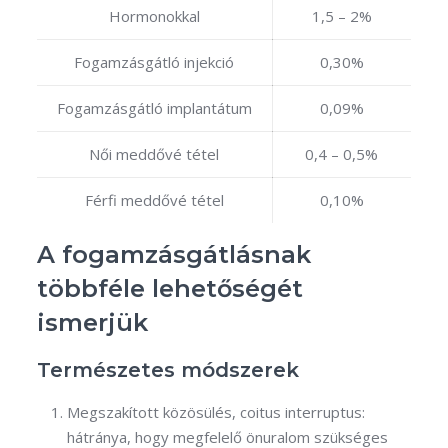
Hormonokkal
1,5 – 2%
Fogamzásgátló injekció
0,30%
Fogamzásgátló implantátum
0,09%
Női meddővé tétel
0,4 – 0,5%
Férfi meddővé tétel
0,10%
A fogamzásgátlásnak
többféle lehetőségét
ismerjük
Természetes módszerek
Megszakított közösülés, coitus interruptus:
hátránya, hogy megfelelő önuralom szükséges