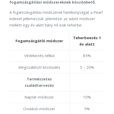
fogamzásgátlási módszereknek köszönhető.
A fogamzásgátlási módszerek hatékonyságát a Pearl
indexel jellemezzük. Jelentése: az adott módszer
mellett egy év alatt hány nő esik teherbe:
Teherbeesés 1
Fogamzásgátló módszer
év alatt
Védekezés nélkül
85%
Megszakított közösülés
5 – 20%
Természetes
családtervezés
Naptár-módszer
10%
Ovuláció-módszer
5%