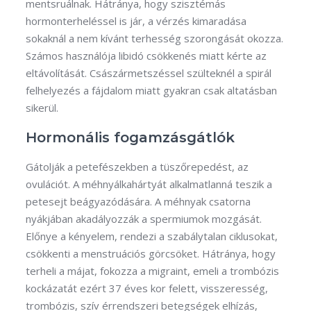
mentsruálnak. Hátránya, hogy szisztémás
hormonterheléssel is jár, a vérzés kimaradása
sokaknál a nem kívánt terhesség szorongását okozza.
Számos használója libidó csökkenés miatt kérte az
eltávolítását. Császármetszéssel szülteknél a spirál
felhelyezés a fájdalom miatt gyakran csak altatásban
sikerül.
Hormonális fogamzásgátlók
Gátolják a petefészekben a tüszőrepedést, az
ovulációt. A méhnyálkahártyát alkalmatlanná teszik a
petesejt beágyazódására. A méhnyak csatorna
nyákjában akadályozzák a spermiumok mozgását.
Előnye a kényelem, rendezi a szabálytalan ciklusokat,
csökkenti a menstruációs görcsöket. Hátránya, hogy
terheli a májat, fokozza a migraint, emeli a trombózis
kockázatát ezért 37 éves kor felett, visszeresség,
trombózis, szív érrendszeri betegségek elhízás,