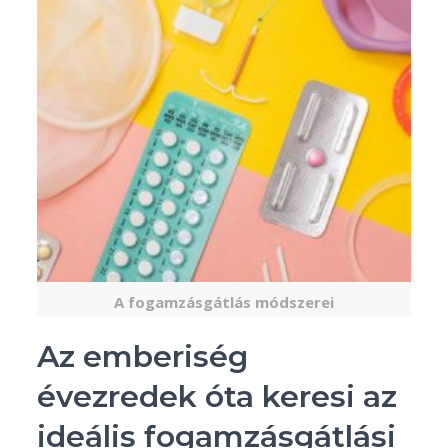
A fogamzásgátlás módszerei
Az emberiség
évezredek óta keresi az
ideális fogamzásgátlási