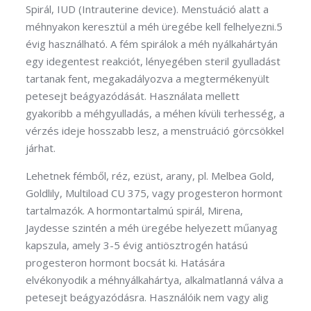
Spirál, IUD (Intrauterine device). Menstuáció alatt a
méhnyakon keresztül a méh üregébe kell felhelyezni.5
évig használható. A fém spirálok a méh nyálkahártyán
egy idegentest reakciót, lényegében steril gyulladást
tartanak fent, megakadályozva a megtermékenyült
petesejt beágyazódását. Használata mellett
gyakoribb a méhgyulladás, a méhen kívüli terhesség, a
vérzés ideje hosszabb lesz, a menstruáció görcsökkel
járhat.
Lehetnek fémből, réz, ezüst, arany, pl. Melbea Gold,
Goldlily, Multiload CU 375, vagy progesteron hormont
tartalmazók. A hormontartalmú spirál, Mirena,
Jaydesse szintén a méh üregébe helyezett műanyag
kapszula, amely 3-5 évig antiösztrogén hatású
progesteron hormont bocsát ki. Hatására
elvékonyodik a méhnyálkahártya, alkalmatlanná válva a
petesejt beágyazódásra. Használóik nem vagy alig