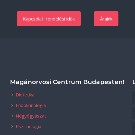
Kapcsolat, rendelési idők
Áraink
Magánorvosi Centrum Budapesten!
Dietetika
Endokrinológia
Nőgyógyászat
Pszichológia