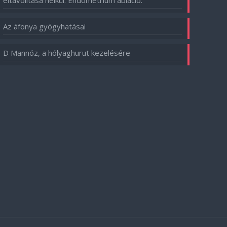
eltávolítása nélkül. Endometrium abláció.
Az áfonya gyógyhatásai
D Mannóz, a hólyaghurut kezelésére