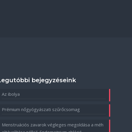
Legutóbbi bejegyzéseink
Az ibolya
Prémium nőgyógyászati szűrőcsomag
Menstruációs zavarok végleges megoldása a méh