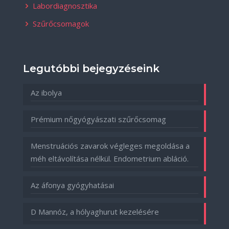
Labordiagnosztika
Szűrőcsomagok
Legutóbbi bejegyzéseink
Az ibolya
Prémium nőgyógyászati szűrőcsomag
Menstruációs zavarok végleges megoldása a
méh eltávolítása nélkül. Endometrium abláció.
Az áfonya gyógyhatásai
D Mannóz, a hólyaghurut kezelésére