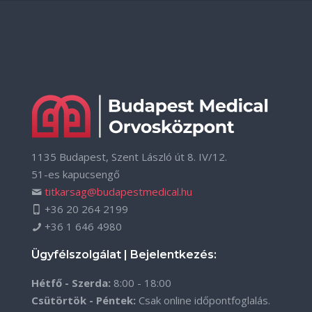
1135 Budapest, Szent László út 8. IV/12.
51-es kapucsengő
titkarsag@budapestmedical.hu
+36 20 264 2199
+36 1 646 4980
Ügyfélszolgálat | Bejelentkezés:
Hétfő - Szerda:
8:00 - 18:00
Csütörtök - Péntek:
Csak online időpontfoglalás.