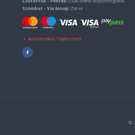
Csütörtök - Péntek:
Csak online időpontfoglalás.
Szombat - Varásnap:
Zárva
Adatkezelési Tájékoztató
© 