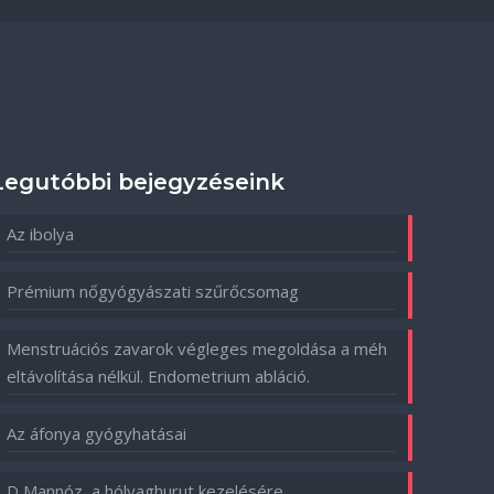
Legutóbbi bejegyzéseink
Az ibolya
Prémium nőgyógyászati szűrőcsomag
Menstruációs zavarok végleges megoldása a méh
eltávolítása nélkül. Endometrium abláció.
Az áfonya gyógyhatásai
D Mannóz, a hólyaghurut kezelésére