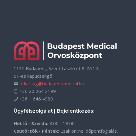
1135 Budapest, Szent László út 8. IV/12.
51-es kapucsengő
titkarsag@budapestmedical.hu
+36 20 264 2199
+36 1 646 4980
Ügyfélszolgálat | Bejelentkezés:
Hétfő - Szerda:
8:00 - 18:00
Csütörtök - Péntek:
Csak online időpontfoglalás.