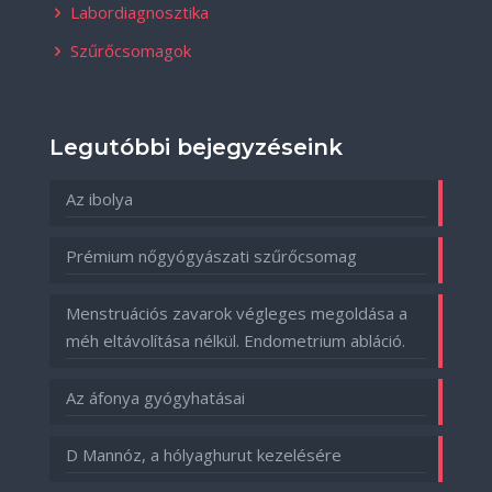
Labordiagnosztika
Szűrőcsomagok
Legutóbbi bejegyzéseink
Az ibolya
Prémium nőgyógyászati szűrőcsomag
Menstruációs zavarok végleges megoldása a
méh eltávolítása nélkül. Endometrium abláció.
Az áfonya gyógyhatásai
D Mannóz, a hólyaghurut kezelésére