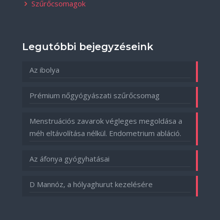
Szűrőcsomagok
Legutóbbi bejegyzéseink
Az ibolya
Prémium nőgyógyászati szűrőcsomag
Menstruációs zavarok végleges megoldása a
méh eltávolítása nélkül. Endometrium abláció.
Az áfonya gyógyhatásai
D Mannóz, a hólyaghurut kezelésére