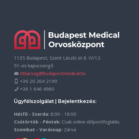
1135 Budapest, Szent László út 8. IV/12.
51-es kapucsengő
titkarsag@budapestmedical.hu
+36 20 264 2199
+36 1 646 4980
Ügyfélszolgálat | Bejelentkezés:
Hétfő - Szerda:
8:00 - 18:00
Csütörtök - Péntek:
Csak online időpontfoglalás.
Szombat - Varásnap:
Zárva