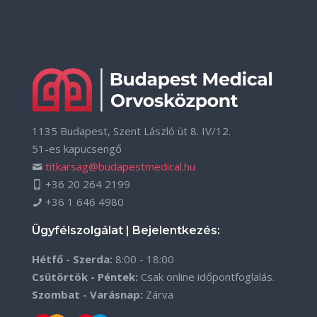
1135 Budapest, Szent László út 8. IV/12.
51-es kapucsengő
titkarsag@budapestmedical.hu
+36 20 264 2199
+36 1 646 4980
Ügyfélszolgálat | Bejelentkezés:
Hétfő - Szerda:
8:00 - 18:00
Csütörtök - Péntek:
Csak online időpontfoglalás.
Szombat - Varásnap:
Zárva