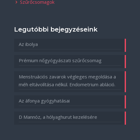
Szűrőcsomagok
Legutóbbi bejegyzéseink
Az ibolya
Prémium nőgyógyászati szűrőcsomag
Menstruációs zavarok végleges megoldása a
méh eltávolítása nélkül. Endometrium abláció.
Az áfonya gyógyhatásai
D Mannóz, a hólyaghurut kezelésére