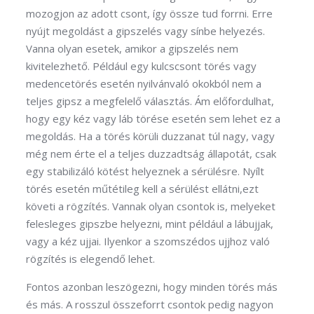
mozogjon az adott csont, így össze tud forrni. Erre
nyújt megoldást a gipszelés vagy sínbe helyezés.
Vanna olyan esetek, amikor a gipszelés nem
kivitelezhető. Például egy kulcscsont törés vagy
medencetörés esetén nyilvánvaló okokból nem a
teljes gipsz a megfelelő választás. Ám előfordulhat,
hogy egy kéz vagy láb törése esetén sem lehet ez a
megoldás. Ha a törés körüli duzzanat túl nagy, vagy
még nem érte el a teljes duzzadtság állapotát, csak
egy stabilizáló kötést helyeznek a sérülésre. Nyílt
törés esetén műtétileg kell a sérülést ellátni,ezt
követi a rögzítés. Vannak olyan csontok is, melyeket
felesleges gipszbe helyezni, mint például a lábujjak,
vagy a kéz ujjai. Ilyenkor a szomszédos ujjhoz való
rögzítés is elegendő lehet.
Fontos azonban leszögezni, hogy minden törés más
és más. A rosszul összeforrt csontok pedig nagyon