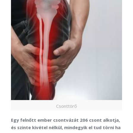
Csonttörő
Egy felnőtt ember csontvázát 206 csont alkotja,
és szinte kivétel nélkül, mindegyik el tud törni ha