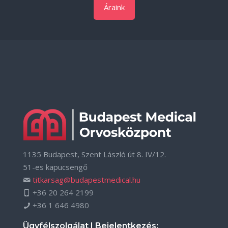
Áraink
1135 Budapest, Szent László út 8. IV/12.
51-es kapucsengő
titkarsag@budapestmedical.hu
+36 20 264 2199
+36 1 646 4980
Ügyfélszolgálat | Bejelentkezés: