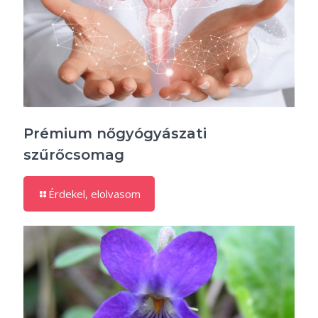
Prémium nőgyógyászati
szűrőcsomag
Érdekel, elolvasom