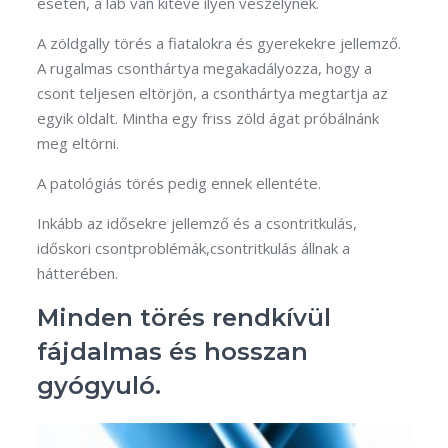
esetén, a láb van kitéve ilyen veszélynek.
A zöldgally törés a fiatalokra és gyerekekre jellemző.
A rugalmas csonthártya megakadályozza, hogy a
csont teljesen eltörjön, a csonthártya megtartja az
egyik oldalt. Mintha egy friss zöld ágat próbálnánk
meg eltörni.
A patológiás törés pedig ennek ellentéte.
Inkább az idősekre jellemző és a csontritkulás,
időskori csontproblémák,csontritkulás állnak a
hátterében.
Minden törés rendkívül
fájdalmas és hosszan
gyógyuló.