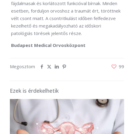
fájdalmasak és korlátozott funkcióval bírnak. Minden
esetben, forduljon orvoshoz a traumát ért, töröttnek
vélt csont miatt. A csontritkulást időben felfedezve
kezelhető és megakadályozható az időskori
patológiás törések jelentős része.
Budapest Medical Orvosközpont
Megosztom
99
Ezek is érdekelhetik