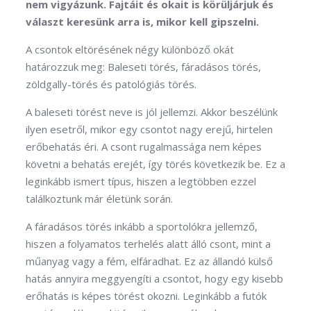
nem vigyázunk. Fajtáit és okait is körüljárjuk és
választ keresünk arra is, mikor kell gipszelni.
A csontok eltörésének négy különböző okát
határozzuk meg: Baleseti törés, fáradásos törés,
zöldgally-törés és patológiás törés.
A baleseti törést neve is jól jellemzi. Akkor beszélünk
ilyen esetről, mikor egy csontot nagy erejű, hirtelen
erőbehatás éri. A csont rugalmassága nem képes
követni a behatás erejét, így törés következik be. Ez a
leginkább ismert típus, hiszen a legtöbben ezzel
találkoztunk már életünk során.
A fáradásos törés inkább a sportolókra jellemző,
hiszen a folyamatos terhelés alatt álló csont, mint a
műanyag vagy a fém, elfáradhat. Ez az állandó külső
hatás annyira meggyengíti a csontot, hogy egy kisebb
erőhatás is képes törést okozni. Leginkább a futók