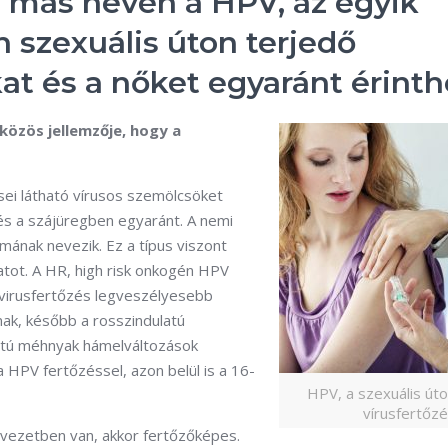
 más néven a HPV, az egyik
n szexuális úton terjedő
kat és a nőket egyaránt érinth
közös jellemzője, hogy a
ei látható vírusos szemölcsöket
és a szájüregben egyaránt. A nemi
omának nevezik. Ez a típus viszont
atot. A HR, high risk onkogén HPV
 virusfertőzés legveszélyesebb
ak, később a rosszindulatú
latú méhnyak hámelváltozások
a HPV fertőzéssel, azon belül is a 16-
HPV, a szexuális út
vírusfertőz
rvezetben van, akkor fertőzőképes.