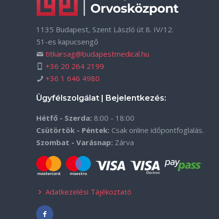
1135 Budapest, Szent László út 8. IV/12.
51-es kapucsengő
titkarsag@budapestmedical.hu
+36 20 264 2199
+36 1 646 4980
Ügyfélszolgálat | Bejelentkezés:
Hétfő - Szerda:
8:00 - 18:00
Csütörtök - Péntek:
Csak online időpontfoglalás.
Szombat - Varásnap:
Zárva
Adatkezelési Tájékoztató