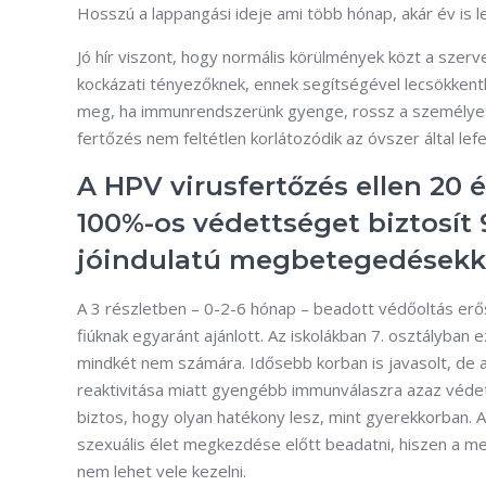
Hosszú a lappangási ideje ami több hónap, akár év is l
Jó hír viszont, hogy normális körülmények közt a szer
kockázati tényezőknek, ennek segítségével lecsökkent
meg, ha immunrendszerünk gyenge, rossz a személyes h
fertőzés nem feltétlen korlátozódik az óvszer által le
A HPV virusfertőzés ellen 20 
100%-os védettséget biztosít 9
jóindulatú megbetegedésekk
A 3 részletben – 0-2-6 hónap – beadott védőoltás erős
fiúknak egyaránt ajánlott. Az iskolákban 7. osztályban e
mindkét nem számára. Idősebb korban is javasolt, de
reaktivitása miatt gyengébb immunválaszra azaz véde
biztos, hogy olyan hatékony lesz, mint gyerekkorban.
szexuális élet megkezdése előtt beadatni, hiszen a m
nem lehet vele kezelni.