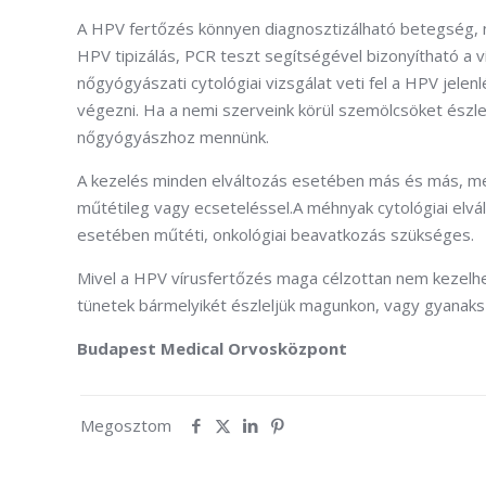
A HPV fertőzés könnyen diagnosztizálható betegség, n
HPV tipizálás, PCR teszt segítségével bizonyítható a ví
nőgyógyászati cytológiai vizsgálat veti fel a HPV jelenlé
végezni. Ha a nemi szerveink körül szemölcsöket észl
nőgyógyászhoz mennünk.
A kezelés minden elváltozás esetében más és más, meg
műtétileg vagy ecseteléssel.A méhnyak cytológiai elv
esetében műtéti, onkológiai beavatkozás szükséges.
Mivel a HPV vírusfertőzés maga célzottan nem kezelh
tünetek bármelyikét észleljük magunkon, vagy gyanaksz
Budapest Medical Orvosközpont
Megosztom