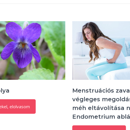
olya
Menstruációs zav
végleges megoldá
ekel, elolvasom
méh eltávolítása n
Endometrium ablá