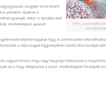
őgyógyászati vizsgálat során levett
rus jelenléte. Gyakran a
tének gyanuját, ekkor is tipizálást kell
HPV, a szexuális út
elünk, mindenképpen javasolt
vírusfertőz
jelenésük helyétől nagyban függ. A szemölcsöket eltávolíttatha
áltozásokat a súlyosságuk függvényében műtéti úton kezeljük Mé
ető, nagyon fontos, hogy nagy hangsúlyt fektessünk a megelőzés
unk arra, hogy elkaphattuk a vírust, mindenképpen forduljunk or