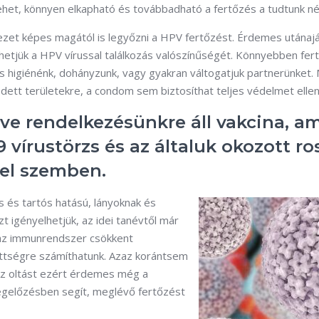
ehet, könnyen elkapható és továbbadható a fertőzés a tudtunk nél
vezet képes magától is legyőzni a HPV fertőzést. Érdemes utánaj
hetjük a HPV vírussal találkozás valószínűségét. Könnyebben fe
igiénénk, dohányzunk, vagy gyakran váltogatjuk partnerünket. 
fedett területekre, a condom sem biztosíthat teljes védelmet ellen
éve rendelkezésünkre áll vakcina, a
 vírustörzs és az általuk okozott ro
el szemben.
 és tartós hatású, lányoknak és
zt igényelhetjük, az idei tanévtől már
 az immunrendszer csökkent
ttségre számíthatunk. Azaz korántsem
 Az oltást ezért érdemes még a
egelőzésben segít, meglévő fertőzést