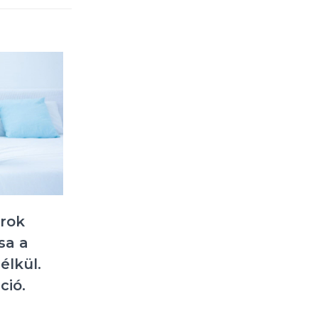
arok
sa a
élkül.
ció.