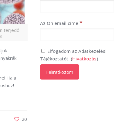
*
Az Ön email címe
on terjedő
és
tjuk
Elfogadom az Adatkezelési
hnyakrák
Tájékoztatót. (
Hivatkozás
)
re! Ha a
voshoz!
20