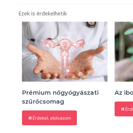
Ezek is érdekelhetik
Prémium nőgyógyászati
Az ib
szűrőcsomag
Érd
Érdekel, elolvasom