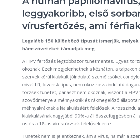
A humán papillomavírus,
leggyakoribb, első sorba
vírusfertőzés, ami férfia
Legalább 150 különböző típusát ismerjük, melyek 
hámszöveteket támadják meg.
A HPV fertőzés legtöbbször tünetmentes. Egyes törzs
okoznak. Ezek megjelenhetnek a kézháton, a talpakon 
szervek körül kialakult jóindulatú szemölcsöket condyl
mivel LR, low risk típus, nem okoz rosszindulatú dagan
törzsek tünetet, panaszt nem okoznak, viszont a HPV
szövődménye a méhnyakrák és rákmegelőző állapotain
méhnyakráknak a kialakulásáért felelősek. A rosszindu
kialakulásának nagyjából 90%-a áll összefüggésben áll 
os és a 18-as vírustörzsek felelősek érte.
Tünetek nem is jelentkeznek, ám a vírus, ha már a sze