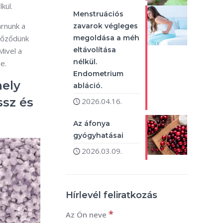
kül.
Menstruációs
árnunk a
zavarok végleges
rtőződünk
megoldása a méh
eltávolítása
Mivel a
nélkül.
e.
Endometrium
mely
abláció.
ssz és
2026.04.16.
Az áfonya
gyógyhatásai
2026.03.09.
Hírlevél feliratkozás
*
Az Ön neve