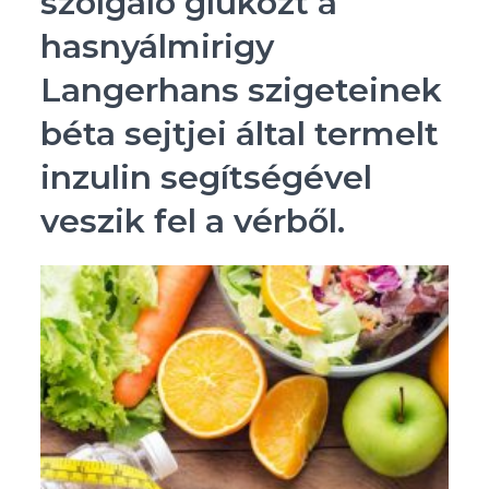
szolgáló glukózt a
hasnyálmirigy
Langerhans szigeteinek
béta sejtjei által termelt
inzulin segítségével
veszik fel a vérből.