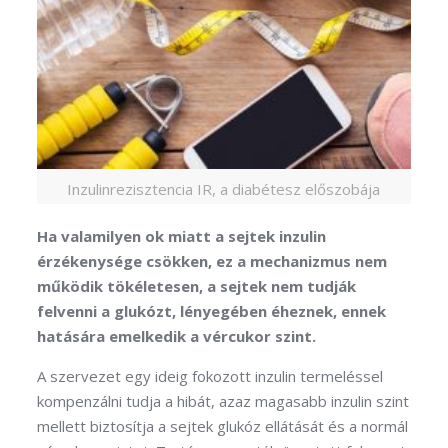
Inzulinrezisztencia IR, a diabétesz előszobája
Ha valamilyen ok miatt a sejtek inzulin
érzékenysége csökken, ez a mechanizmus nem
működik tökéletesen, a sejtek nem tudják
felvenni a glukózt, lényegében éheznek, ennek
hatására emelkedik a vércukor szint.
A szervezet egy ideig fokozott inzulin termeléssel
kompenzálni tudja a hibát, azaz magasabb inzulin szint
mellett biztosítja a sejtek glukóz ellátását és a normál