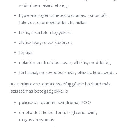
szűnni nem akaró éhség
hyperandrogén tünetek: pattanás, zsíros bőr,
fokozott szőrnövekedés, hajhullás
hízás, sikertelen fogyókúra
alvászavar, rossz közérzet
fejfájás
nőknél menstruációs zavar, elhízás, meddőség
férfiaknál, merevedési zavar, elhízás, kopaszodás
Az inzulinrezisztencia összefüggésbe hozható más
szisztémás betegségekkel is
policisztás ovárium szindróma, PCOS
emelkedett koleszterin, triglicerid szint,
magasvérnyomás