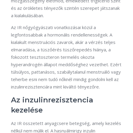
mozgásszegény életmód, emelkedett triglicerid szint
és az örökletes tényezők szintén szerepet játszanak
a kialakulásában.
Az IR nőgyógyászati vonatkozásai közül a
legfontosabbak a hormonális rendellenességek. A
kialakult menstruációs zavarok, akár a vérzés teljes
elmaradása, a tüszőérés tüszőrepedés hiánya, a
fokozott tesztoszteron termelés okozta
hyperandrogén állapot meddőséghez vezethet. Ezért
túlsúlyos, pattanásos, szabálytalanul menstruáló vagy
teherbe esni nem tudó nőknél mindig gondolni kell az
inzulinrezisztenciára mint kiváltó tényezőre.
Az inzulinrezisztencia
kezelése
Az IR összetett anyagcsere betegség, amely kezelés
nélkül nem múlik el. A hasnyálmirigy inzulin