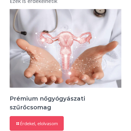
Ezek is érdekelhetik
Prémium nőgyógyászati
szűrőcsomag
Érdekel, elolvasom