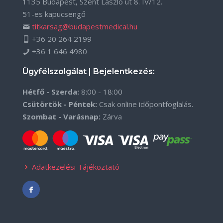
1135 Budapest, Szent László út 8. IV/12.
51-es kapucsengő
titkarsag@budapestmedical.hu
+36 20 264 2199
+36 1 646 4980
Ügyfélszolgálat | Bejelentkezés:
Hétfő - Szerda:
8:00 - 18:00
Csütörtök - Péntek:
Csak online időpontfoglalás.
Szombat - Varásnap:
Zárva
Adatkezelési Tájékoztató