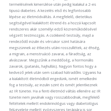
termelésének kimerülése után pedig kialakul a 2-es
tipusú diabetes. A kezelés első és legfontosabb
lépése az életmódváltás. A megfelelő, dietetikus
segítségével kialakított étrend és a hozzá kapcsolt
rendszeres akár személyi edző közreműködésével
végzett testmozgás. A csökkenő testsúly, majd a
rendeződő inzulin és vércukor szint hatására
megszünnek az étkezés utáni rosszullétek, az éhség,
a migrain, a menstruáció zavarai, a fáradtság, az
alvászavar. Megszűnik a meddőség, a hormonális
zavarok, (patanás, hajhullás). Nagyon fontos hogy a
kedvező jelek után sem szabad hátradőlni. Ugyanis ha
a kialakított életmódból engedünk, ismét emelkedni
fog a testsúly, az inzulin szint és ismét jelentkeznek
az IR tünetei. Ha a fenti életmód váltás ellenére az IR
tünetei nem javulnak vagy rosszabbodnak, megfelelő
feltételek mellett endokrinológus vagy diabetológus
felügyelete mellett gyógyszeres terápiára is sor