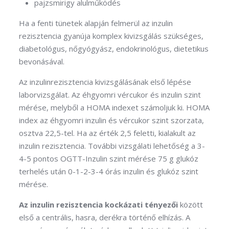
pajzsmirigy alulműködés
Ha a fenti tünetek alapján felmerül az inzulin
rezisztencia gyanúja komplex kivizsgálás szükséges,
diabetológus, nőgyógyász, endokrinológus, dietetikus
bevonásával.
Az inzulinrezisztencia kivizsgálásának első lépése
laborvizsgálat. Az éhgyomri vércukor és inzulin szint
mérése, melyből a HOMA indexet számoljuk ki. HOMA
index az éhgyomri inzulin és vércukor szint szorzata,
osztva 22,5-tel. Ha az érték 2,5 feletti, kialakult az
inzulin rezisztencia. További vizsgálati lehetőség a 3-
4-5 pontos OGTT-Inzulin szint mérése 75 g glukóz
terhelés után 0-1-2-3-4 órás inzulin és glukóz szint
mérése.
Az inzulin rezisztencia kockázati tényezői
között
első a centrális, hasra, derékra történő elhízás. A