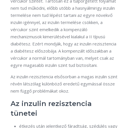
vércukor szintet. Tartósan ez a túlpörgetett folyamat
nem tud működni, előbb utóbb a hasnyálmirigy inzulin
termelése nem tud lépést tartani az egyre növekvő
inzulin igénnyel, az inzulin termelése csökken, a
vércukor szint emelkedik a kompenzáló
mechanizmusok kimerülésével kialakul a II típusú
diabétesz. Ezért mondják, hogy az inzulin rezisztencia
a diabétesz előszobája. A kompenzált időszakban a
vércukor a normál tartományban van, melyet csak az
egyre magasabb inzulin szint tud biztosítani.
Az inzulin rezisztencia elsősorban a magas inzulin szint
révén látszólag különböző eredetű egymással össze
nem függő problémákat okoz.
Az inzulin rezisztencia
tünetei
étkezés után jelentkező fáradtság, szédülés vagy