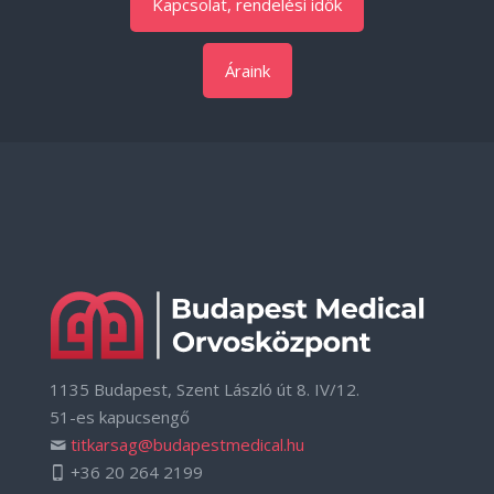
Kapcsolat, rendelési idők
Áraink
1135 Budapest, Szent László út 8. IV/12.
51-es kapucsengő
titkarsag@budapestmedical.hu
+36 20 264 2199