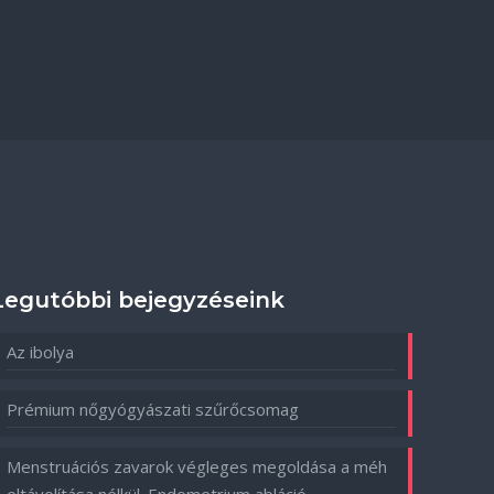
Legutóbbi bejegyzéseink
Az ibolya
Prémium nőgyógyászati szűrőcsomag
Menstruációs zavarok végleges megoldása a méh