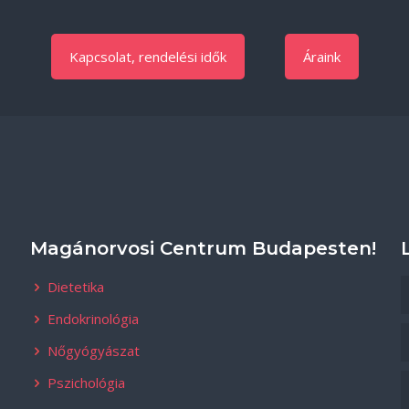
Kapcsolat, rendelési idők
Áraink
Magánorvosi Centrum Budapesten!
Dietetika
Endokrinológia
Nőgyógyászat
Pszichológia