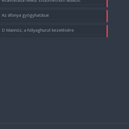
eltávolítása nélkül. Endometrium abláció.
Az áfonya gyógyhatásai
D Mannóz, a hólyaghurut kezelésére