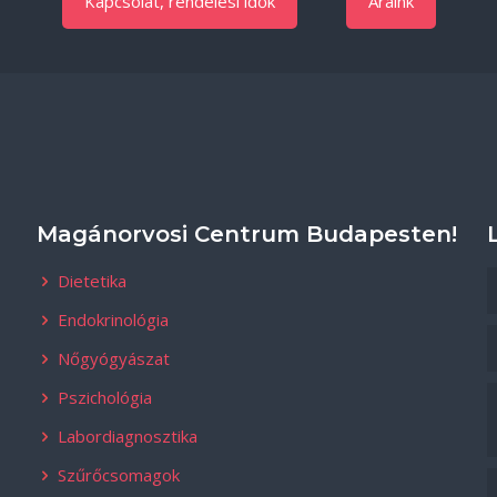
Kapcsolat, rendelési idők
Áraink
Magánorvosi Centrum Budapesten!
Dietetika
Endokrinológia
Nőgyógyászat
Pszichológia
Labordiagnosztika
Szűrőcsomagok