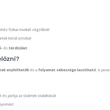
nehéz fizikai munkát végzőknél
letek körüli izmokat
ő-
és
térdízület
.
lőzni?
tek enyhíthetők
és a
folyamat sebessége lassítható
. A java
 és javítja az ízületek stabilitását
 nyomást