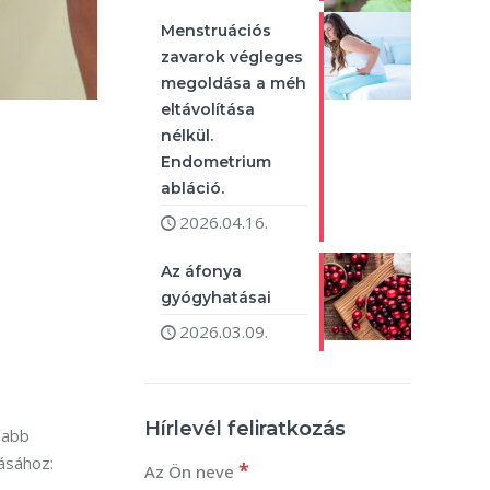
Menstruációs
zavarok végleges
megoldása a méh
eltávolítása
nélkül.
Endometrium
abláció.
2026.04.16.
Az áfonya
gyógyhatásai
2026.03.09.
Hírlevél feliratkozás
labb
lásához:
*
Az Ön neve