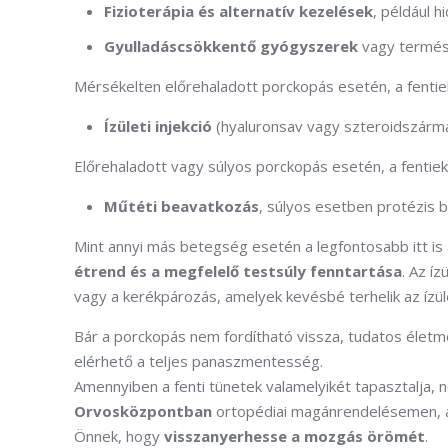
Fizioterápia és alternatív kezelések
, például h
Gyulladáscsökkentő gyógyszerek
vagy termész
Mérsékelten előrehaladott porckopás esetén, a fentiek
Ízületi injekció
(hyaluronsav vagy szteroidszárm
Előrehaladott vagy súlyos porckopás esetén, a fentieke
Műtéti beavatkozás
, súlyos esetben protézis 
Mint annyi más betegség esetén a legfontosabb itt is
étrend és a megfelelő testsúly fenntartása
. Az í
vagy a kerékpározás, amelyek kevésbé terhelik az ízül
Bár a porckopás nem fordítható vissza, tudatos életm
elérhető a teljes panaszmentesség.
Amennyiben a fenti tünetek valamelyikét tapasztalja,
Orvosközpontban
ortopédiai magánrendelésemen, aho
Önnek, hogy
visszanyerhesse a mozgás örömét
.