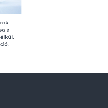
arok
sa a
élkül.
ció.