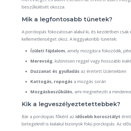
beszűkülését okozza.
Mik a legfontosabb tünetek?
A porckopás fokozatosan alakul ki, és kezdetben csak
kellemetlenséget okoz. A leggyakoribb tünetek:
Ízületi fájdalom
, amely mozgásra fokozódik, pih
Merevség
, különösen reggel vagy hosszabb inakt
Duzzanat és gyulladás
az érintett ízületekben
Kattogás, ropogás
a mozgás során
Mozgásbeszűkülés
, ami megnehezíti a mindenn
Kik a legveszélyeztetettebbek?
Bár a porckopás főként az
idősebb korosztályt
érint
betegeknél is kialakul bizonyok fokú porckopás. Az idő