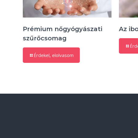
Prémium nőgyógyászati
Az ib
szűrőcsomag
Érd
Érdekel, elolvasom