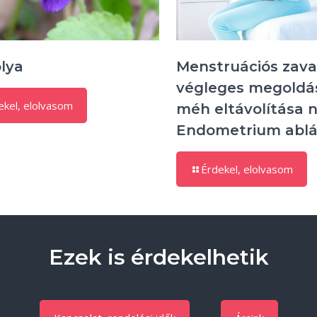
olya
Menstruációs zav
végleges megoldá
ekel, elolvasom
méh eltávolítása n
Endometrium ablá
Érdekel, elolvasom
Ezek is érdekelhetik