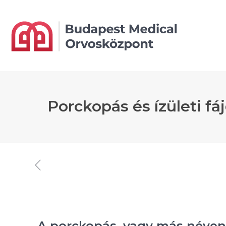
Porckopás és ízületi 
A porckopás, vagy más néven 