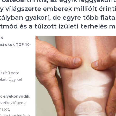
világszerte emberek millióit érinti
lyban gyakori, de egyre több fiatal
mód és a túlzott ízületi terhelés mi
tó
si okok TOP 10-
lszínű porc
ket. Úgy kell
rc
elvékonyodik,
övetkeztében a
natot,
gástartományának