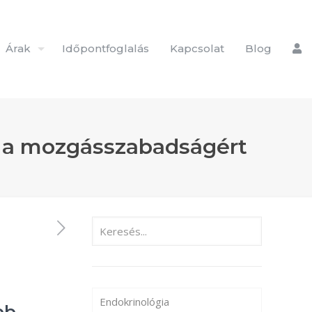
Árak
Időpontfoglalás
Kapcsolat
Blog
k a mozgásszabadságért
Endokrinológia
bb