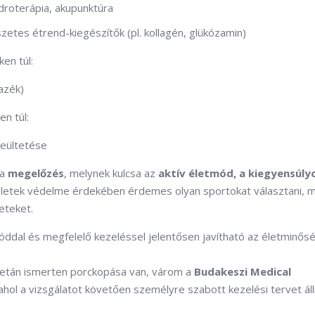
idroterápia, akupunktúra
etes étrend-kiegészítők (pl. kollagén, glükózamin)
en túl:
azék)
n túl:
beültetése
 a
megelőzés
, melynek kulcsa az
aktív életmód, a kiegyensúly
zületek védelme érdekében érdemes olyan sportokat választani, m
eteket.
óddal és megfelelő kezeléssel jelentősen javítható az életminős
 netán ismerten porckopása van, várom a
Budakeszi Medical
l a vizsgálatot követően személyre szabott kezelési tervet állí