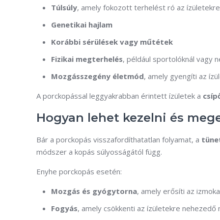
Túlsúly
, amely fokozott terhelést ró az ízületekre
Genetikai hajlam
Korábbi sérülések vagy műtétek
Fizikai megterhelés
, például sportolóknál vagy 
Mozgásszegény életmód
, amely gyengíti az ízü
A porckopással leggyakrabban érintett ízületek a
csíp
Hogyan lehet kezelni és mege
Bár a porckopás visszafordíthatatlan folyamat, a
tüne
módszer a kopás súlyosságától függ.
Enyhe porckopás esetén:
Mozgás és gyógytorna
, amely erősíti az izmokat
Fogyás
, amely csökkenti az ízületekre nehezedő