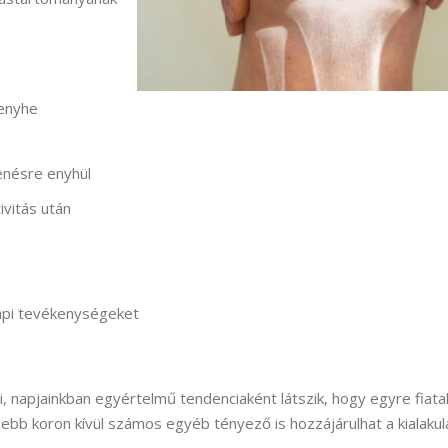
 enyhe
enésre enyhül
ivitás után
api tevékenységeket
i, napjainkban egyértelmű tendenciaként látszik, hogy egyre fiata
sebb koron kívül számos egyéb tényező is hozzájárulhat a kialaku