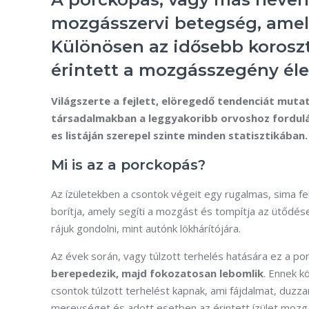
mozgásszervi betegség, amely 
Különösen az idősebb korosztá
érintett a mozgásszegény élet
Világszerte a fejlett, elöregedő tendenciát muta
társadalmakban a leggyakoribb orvoshoz fordulá
es listáján szerepel szinte minden statisztikában.
Mi is az a porckopás?
Az ízületekben a csontok végeit egy rugalmas, sima fe
borítja, amely segíti a mozgást és tompítja az ütődése
rájuk gondolni, mint autónk lökhárítójára.
Az évek során, vagy túlzott terhelés hatására ez a po
berepedezik, majd fokozatosan lebomlik
. Ennek k
csontok túlzott terhelést kapnak, ami fájdalmat, duzza
merevséget és adott esetben az érintett ízület moz