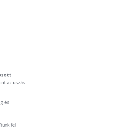
ozott
int az úszás
ég és
tunk fel