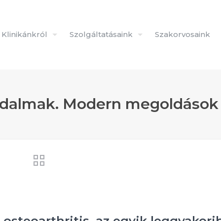
Klinikánkról
Szolgáltatásaink
Szakorvosaink
fájdalmak. Modern megoldáso
osteoarthritis, az egyik leggyakori