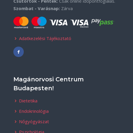
Csütörtök - Péntek:
Csak online időpontfoglalás.
Szombat - Varásnap:
Zárva
Adatkezelési Tájékoztató
Magánorvosi Centrum
Budapesten!
Dietetika
Endokrinológia
Nőgyógyászat
Pszichológia