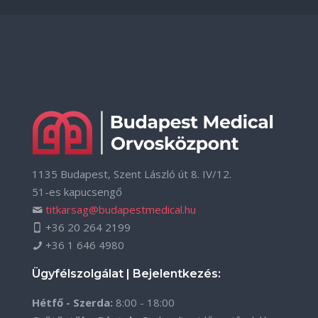
1135 Budapest, Szent László út 8. IV/12.
51-es kapucsengő
titkarsag@budapestmedical.hu
+36 20 264 2199
+36 1 646 4980
Ügyfélszolgálat | Bejelentkezés:
Hétfő - Szerda:
8:00 - 18:00