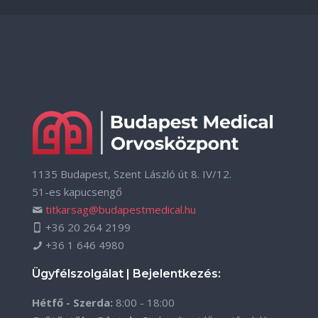
1135 Budapest, Szent László út 8. IV/12.
51-es kapucsengő
titkarsag@budapestmedical.hu
+36 20 264 2199
+36 1 646 4980
Ügyfélszolgálat | Bejelentkezés:
Hétfő - Szerda:
8:00 - 18:00