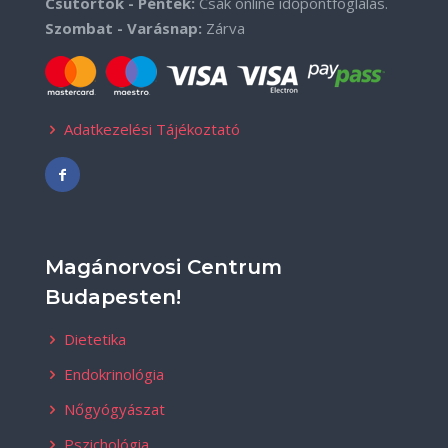
Csütörtök - Péntek:
Csak online időpontfoglalás.
Szombat - Varásnap:
Zárva
Adatkezelési Tájékoztató
Magánorvosi Centrum
Budapesten!
Dietetika
Endokrinológia
Nőgyógyászat
Pszichológia