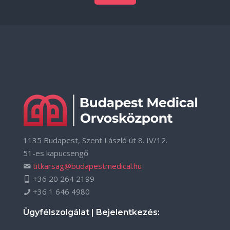
1135 Budapest, Szent László út 8. IV/12.
51-es kapucsengő
titkarsag@budapestmedical.hu
+36 20 264 2199
+36 1 646 4980
Ügyfélszolgálat | Bejelentkezés: