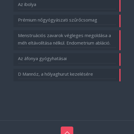
Az ibolya
Prémium nőgyógyászati szűrőcsomag
Menstruációs zavarok végleges megoldása a
méh eltávolítása nélkül. Endometrium abláció.
Az áfonya gyógyhatásai
D Mannóz, a hólyaghurut kezelésére