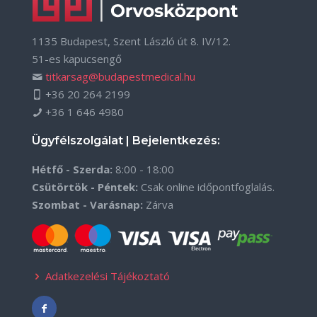
1135 Budapest, Szent László út 8. IV/12.
51-es kapucsengő
titkarsag@budapestmedical.hu
+36 20 264 2199
+36 1 646 4980
Ügyfélszolgálat | Bejelentkezés:
Hétfő - Szerda:
8:00 - 18:00
Csütörtök - Péntek:
Csak online időpontfoglalás.
Szombat - Varásnap:
Zárva
Adatkezelési Tájékoztató