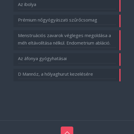
Az ibolya
Prémium nőgyógyászati szűrőcsomag
Menstruációs zavarok végleges megoldása a
méh eltávolítása nélkül. Endometrium abláció.
Az áfonya gyógyhatásai
D Mannóz, a hólyaghurut kezelésére