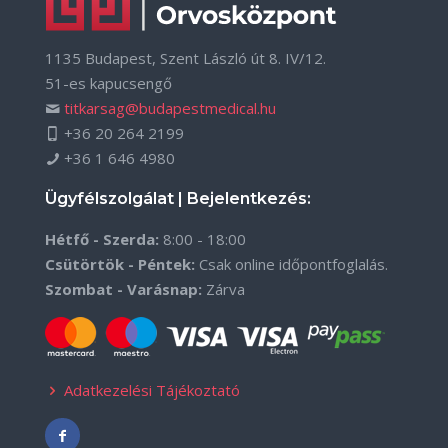
1135 Budapest, Szent László út 8. IV/12.
51-es kapucsengő
titkarsag@budapestmedical.hu
+36 20 264 2199
+36 1 646 4980
Ügyfélszolgálat | Bejelentkezés:
Hétfő - Szerda:
8:00 - 18:00
Csütörtök - Péntek:
Csak online időpontfoglalás.
Szombat - Varásnap:
Zárva
Adatkezelési Tájékoztató