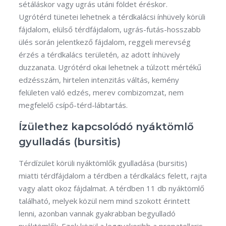
sétáláskor vagy ugrás utáni földet éréskor.
Ugrótérd tünetei lehetnek a térdkalácsi ínhüvely körüli
fájdalom, elülső térdfájdalom, ugrás-futás-hosszabb
ülés során jelentkező fájdalom, reggeli merevség
érzés a térdkalács területén, az adott ínhüvely
duzzanata. Ugrótérd okai lehetnek a túlzott mértékű
edzésszám, hirtelen intenzitás váltás, kemény
felületen való edzés, merev combizomzat, nem
megfelelő csípő-térd-lábtartás.
Ízülethez kapcsolódó nyáktömlő
gyulladás (bursitis)
Térdízület körüli nyáktömlők gyulladása (bursitis)
miatti térdfájdalom a térdben a térdkalács felett, rajta
vagy alatt okoz fájdalmat. A térdben 11 db nyáktömlő
található, melyek közül nem mind szokott érintett
lenni, azonban vannak gyakrabban begyulladó