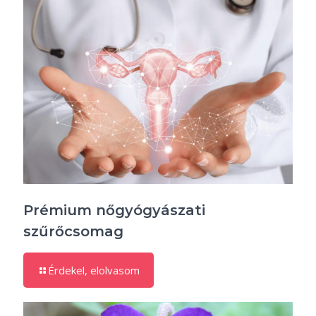
Prémium nőgyógyászati
szűrőcsomag
Érdekel, elolvasom