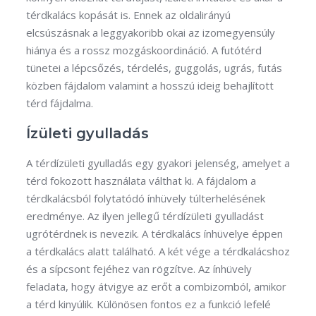
térdkalács kopását is. Ennek az oldalirányú
elcsúszásnak a leggyakoribb okai az izomegyensúly
hiánya és a rossz mozgáskoordináció. A futótérd
tünetei a lépcsőzés, térdelés, guggolás, ugrás, futás
közben fájdalom valamint a hosszú ideig behajlított
térd fájdalma.
Ízületi gyulladás
A térdízületi gyulladás egy gyakori jelenség, amelyet a
térd fokozott használata válthat ki. A fájdalom a
térdkalácsból folytatódó ínhüvely túlterhelésének
eredménye. Az ilyen jellegű térdízületi gyulladást
ugrótérdnek is nevezik. A térdkalács ínhüvelye éppen
a térdkalács alatt található. A két vége a térdkalácshoz
és a sípcsont fejéhez van rögzítve. Az ínhüvely
feladata, hogy átvigye az erőt a combizomból, amikor
a térd kinyúlik. Különösen fontos ez a funkció lefelé