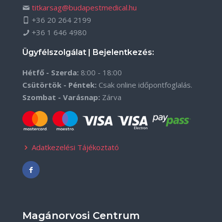
titkarsag@budapestmedical.hu
+36 20 264 2199
+36 1 646 4980
Ügyfélszolgálat | Bejelentkezés:
Hétfő - Szerda:
8:00 - 18:00
Csütörtök - Péntek:
Csak online időpontfoglalás.
Szombat - Varásnap:
Zárva
Adatkezelési Tájékoztató
Magánorvosi Centrum