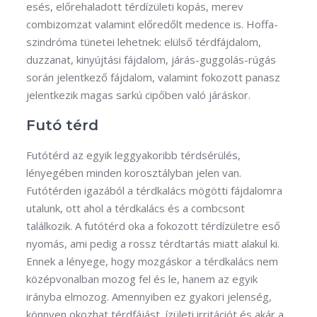
esés, előrehaladott térdízületi kopás, merev
combizomzat valamint előredőlt medence is. Hoffa-
szindróma tünetei lehetnek: elülső térdfájdalom,
duzzanat, kinyújtási fájdalom, járás-guggolás-rúgás
során jelentkező fájdalom, valamint fokozott panasz
jelentkezik magas sarkú cipőben való járáskor.
Futó térd
Futótérd az egyik leggyakoribb térdsérülés,
lényegében minden korosztályban jelen van.
Futótérden igazából a térdkalács mögötti fájdalomra
utalunk, ott ahol a térdkalács és a combcsont
találkozik. A futótérd oka a fokozott térdízületre eső
nyomás, ami pedig a rossz térdtartás miatt alakul ki.
Ennek a lényege, hogy mozgáskor a térdkalács nem
középvonalban mozog fel és le, hanem az egyik
irányba elmozog. Amennyiben ez gyakori jelenség,
könnyen okozhat térdfájást, ízületi irritációt és akár a