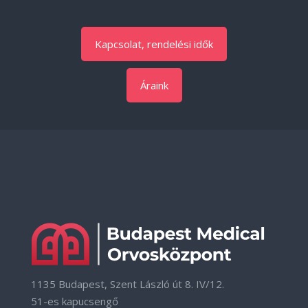
Kapcsolat, rendelési idők
Áraink
1135 Budapest, Szent László út 8. IV/12.
51-es kapucsengő