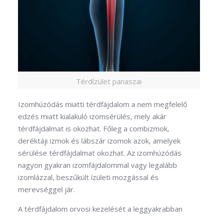
Térdízület panaszai
Izomhúzódás miatti térdfájdalom a nem megfelelő
edzés miatt kialakuló izomsérülés, mely akár
térdfájdalmat is okozhat. Főleg a combizmok,
deréktáji izmok és lábszár izomok azok, amelyek
sérülése térdfájdalmat okozhat. Az izomhúzódás
nagyon gyakran izomfájdalommal vagy legalább
izomlázzal, beszűkült ízületi mozgással és
merevséggel jár.
A térdfájdalom orvosi kezelését a leggyakrabban