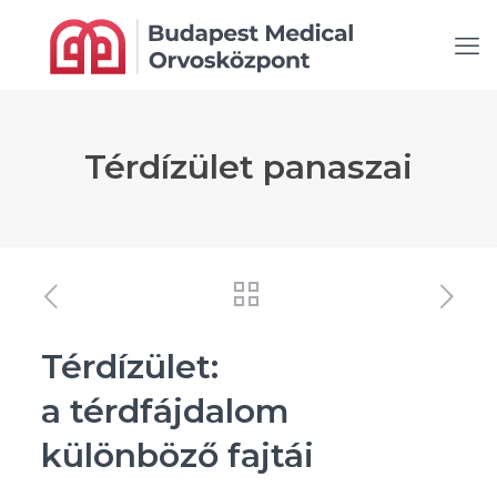
Térdízület panaszai
Térdízület:
a térdfájdalom
különböző fajtái