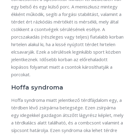
egy belső és egy külső porc. A meniszkusz mintegy
ékként működik, segíti a forgási stabilitást, valamint a
térdet ért rázkódás mértékét is mérsékli, mely által
csökkent a csontvégek sérülésének esélye. A
porcszakadás (részleges vagy teljes) fiatalabb korban
hirtelen alakul ki, ha a kissé nyújtott térdet hirtelen
elcsavarják. Ezek a sérülések leginkább sport közben
jelentkeznek. Idősebb korban az előrehaladott
kopásos folyamat miatt a csontok károsíthatják a
porcokat.
Hoffa syndroma
Hoffa syndroma miatt jelentkező térdfájdalom egy, a
térdben lévő zsírpárna betegsége. Ezen zsírpárna
egy idegekkel gazdagon átszőtt lágyrész képlet, mely
a térdkalács alatt található, és a combcsont valamint a
sípcsont határolja. Ezen syndroma oka lehet térdre