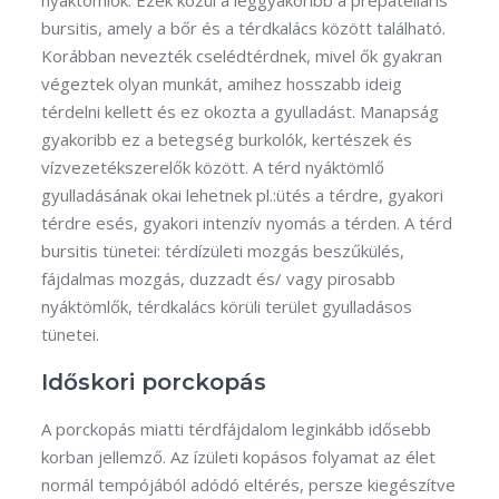
nyáktömlők. Ezek közül a leggyakoribb a prepatellaris
bursitis, amely a bőr és a térdkalács között található.
Korábban nevezték cselédtérdnek, mivel ők gyakran
végeztek olyan munkát, amihez hosszabb ideig
térdelni kellett és ez okozta a gyulladást. Manapság
gyakoribb ez a betegség burkolók, kertészek és
vízvezetékszerelők között. A térd nyáktömlő
gyulladásának okai lehetnek pl.:ütés a térdre, gyakori
térdre esés, gyakori intenzív nyomás a térden. A térd
bursitis tünetei: térdízületi mozgás beszűkülés,
fájdalmas mozgás, duzzadt és/ vagy pirosabb
nyáktömlők, térdkalács körüli terület gyulladásos
tünetei.
Időskori porckopás
A porckopás miatti térdfájdalom leginkább idősebb
korban jellemző. Az ízületi kopásos folyamat az élet
normál tempójából adódó eltérés, persze kiegészítve