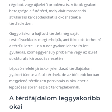
régebbi, vagy újkeletű probléma is. A futók gyakori
betegsége a futótérd, mely akár maradandó
strukúrális károsodásokat is okozhatnak a
térdízületben.
Guggoláskor a hajlított térdet még saját
testsúlyunkkal is megterheljük, ami fokozott terhet ró
a térdízületre. Ez a tünet gyakori lehete ízületi
gyulladás, izomeggyensúly probélma vagy az ízület
strukturális károsodása esetén.
Lépcsőn lefelé járáskor jelentkező térdfájdalom
gyakori tünete a futó térdnek, de az idősebb korban
megjelenő térdízületi porckopás is oka lehet a
lépcsőzés során észlelt térdfájdalomnak.
A térdfájdalom leggyakoribb
okai