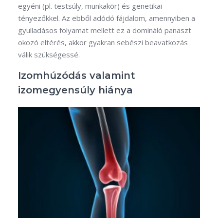
egyéni (pl. testsúly, munkakör) és genetikai
tényezőkkel. Az ebből adódó fájdalom, amennyiben a
gyulladásos folyamat mellett ez a domináló panaszt
okozó eltérés, akkor gyakran sebészi beavatkozás
válik szükségessé.
Izomhúzódás valamint
izomegyensúly hiánya