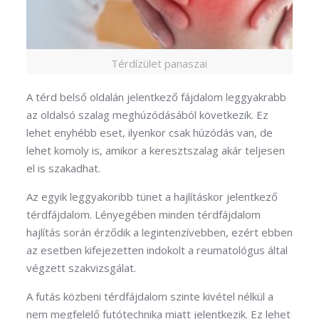
Térdízület panaszai
A térd belső oldalán jelentkező fájdalom leggyakrabb
az oldalsó szalag meghúzódásából következik. Ez
lehet enyhébb eset, ilyenkor csak húzódás van, de
lehet komoly is, amikor a keresztszalag akár teljesen
el is szakadhat.
Az egyik leggyakoribb tünet a hajlításkor jelentkező
térdfájdalom. Lényegében minden térdfájdalom
hajlítás során érződik a legintenzívebben, ezért ebben
az esetben kifejezetten indokolt a reumatológus által
végzett szakvizsgálat.
A futás közbeni térdfájdalom szinte kivétel nélkül a
nem megfelelő futótechnika miatt jelentkezik. Ez lehet