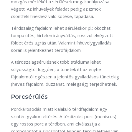
mozgás mértékét a sérülések megakadályozása
végett. Az ínhüvelyek feladat pedig az izmok
csontfelszínekhez való kötése, tapadása.
Térdszalag fájdalom lehet sérüléskor pl.: okozhat
tompa ütés, hirtelen irányváltás, rosszul elvégzett
földet érés ugrás után. Valamint ínhüvelygyulladás
során is jelentkezhet térdfájdalom.
A térdszalagsérülésnek több stádiuma lehet
súlyosságtól függően, a tünetek itt az enyhe
fájdalomtól egészen a jelentős gyulladásos tünetekig
(heves fájdalom, duzzanat, melegség) terjedhetnek.
Porcsérülés
Porckárosodás miatt kialakuló térdfájdalom egy
szintén gyakori eltérés. A térdízület porc (meniscus)
egy rostos porc a térdben, ami elválasztja a
combcsontot a sípcsonttól. Minden térdízületben van