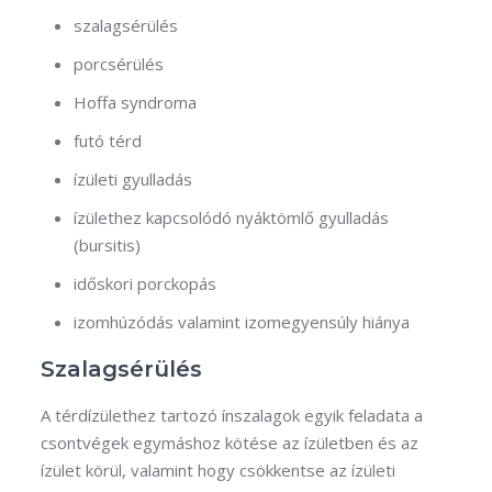
szalagsérülés
porcsérülés
Hoffa syndroma
futó térd
ízületi gyulladás
ízülethez kapcsolódó nyáktömlő gyulladás
(bursitis)
időskori porckopás
izomhúzódás valamint izomegyensúly hiánya
Szalagsérülés
A térdízülethez tartozó ínszalagok egyik feladata a
csontvégek egymáshoz kötése az ízületben és az
ízület körül, valamint hogy csökkentse az ízületi