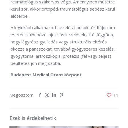
reumatológus szakorvos végzi. Amennyiben műtétre
kerül sor, akkor ortopéd/traumatológus sebész kerül
előtérbe.
A leginkább alkalmazott kezelés típusok térdfájdalom
esetén: különböző injekciós kezelések attól függően,
hogy lágyrész gyulladás vagy strukturális eltérés
okozza a panaszokat, továbbá gyógyszeres kezelés,
gyógytorna, artroszkópia, protézis (fél vagy teljes)
beültetés jön még szóba.
Budapest Medical Orvosközpont
Megosztom
11
Ezek is érdekelhetik