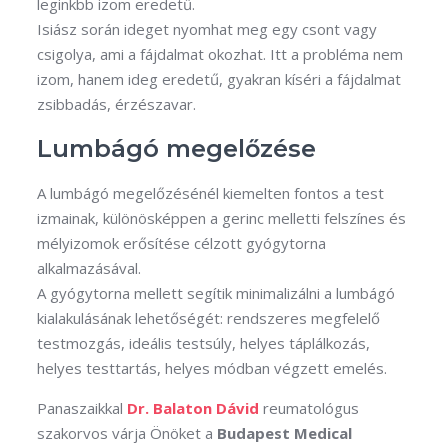
leginkbb izom eredetű.
Isiász során ideget nyomhat meg egy csont vagy
csigolya, ami a fájdalmat okozhat. Itt a probléma nem
izom, hanem ideg eredetű, gyakran kíséri a fájdalmat
zsibbadás, érzészavar.
Lumbágó megelőzése
A lumbágó megelőzésénél kiemelten fontos a test
izmainak, különösképpen a gerinc melletti felszínes és
mélyizomok erősítése célzott gyógytorna
alkalmazásával.
A gyógytorna mellett segítik minimalizálni a lumbágó
kialakulásának lehetőségét: rendszeres megfelelő
testmozgás, ideális testsúly, helyes táplálkozás,
helyes testtartás, helyes módban végzett emelés.
Panaszaikkal
Dr. Balaton Dávid
reumatológus
szakorvos várja Önöket a
Budapest Medical