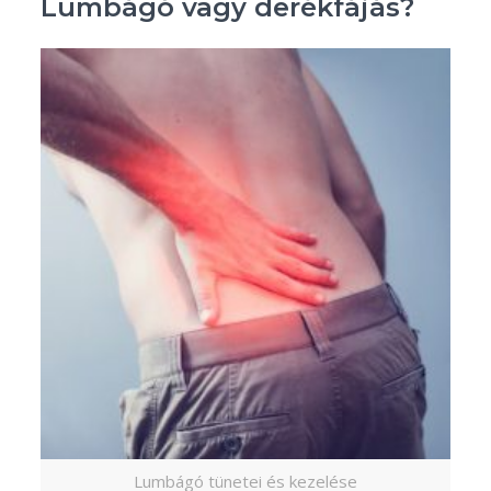
Lumbágó vagy derékfájás?
Lumbágó tünetei és kezelése