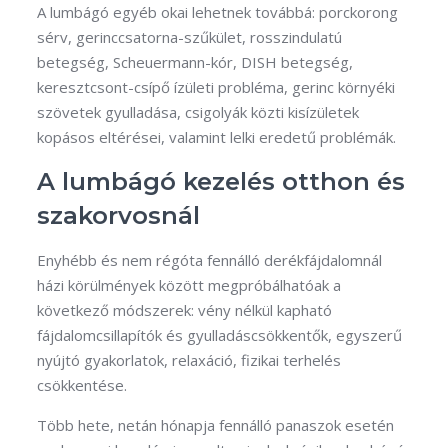
A lumbágó egyéb okai lehetnek továbbá: porckorong
sérv, gerinccsatorna-szűkület, rosszindulatú
betegség, Scheuermann-kór, DISH betegség,
keresztcsont-csípő ízületi probléma, gerinc környéki
szövetek gyulladása, csigolyák közti kisízületek
kopásos eltérései, valamint lelki eredetű problémák.
A lumbágó kezelés otthon és
szakorvosnál
Enyhébb és nem régóta fennálló derékfájdalomnál
házi körülmények között megpróbálhatóak a
következő módszerek: vény nélkül kapható
fájdalomcsillapítók és gyulladáscsökkentők, egyszerű
nyújtó gyakorlatok, relaxáció, fizikai terhelés
csökkentése.
Több hete, netán hónapja fennálló panaszok esetén