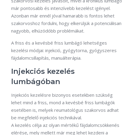
szakorvosi kezelés javasolt, mivel a krónikus lumbágó
már pontosabb és intenzívebb kezelést igényel.
Azonban már ennél jóval hamarabb is fontos lehet
szakorvoshoz fordulni, hogy elkerüljük a potenciálisan
nagyobb, elhúzódóbb problémákat.
A friss és a kevésbé friss lumbágó lehetséges
kezelési módjai: injekció, gyógytorna, gyógyszeres
fájdalomcsillapítás, manuálterápia.
Injekciós kezelés
lumbágóban
Injekciós kezelésre bizonyos esetekben szükség
lehet mind a friss, mond a kevésbé friss lumbágók
esetében is, melyek reumatológus szakorvos adhat
be megfelelő injekciós technikával.
A kezelés célja az olyan mértékű fájdalomcsökkenés
elérése, mely mellett már meg lehet kezdeni a