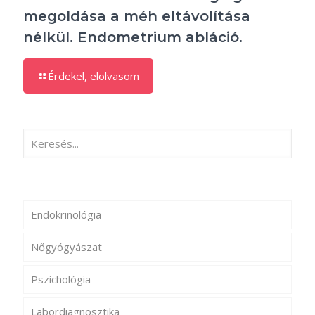
megoldása a méh eltávolítása
nélkül. Endometrium abláció.
Érdekel, elolvasom
Endokrinológia
Nőgyógyászat
Pszichológia
Labordiagnosztika