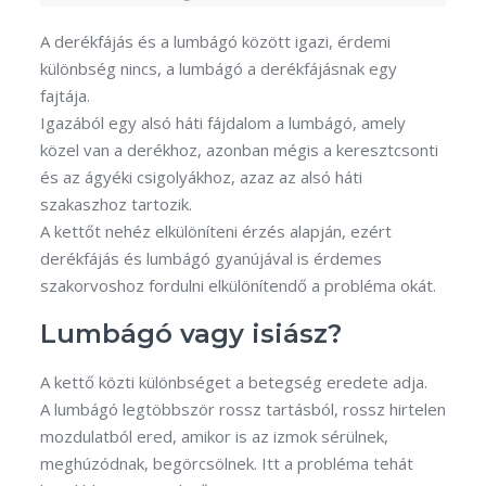
A derékfájás és a lumbágó között igazi, érdemi
különbség nincs, a lumbágó a derékfájásnak egy
fajtája.
​Igazából egy alsó háti fájdalom a lumbágó, amely
közel van a derékhoz, azonban mégis a keresztcsonti
és az ágyéki csigolyákhoz, azaz az alsó háti
szakaszhoz tartozik.
A kettőt nehéz elkülöníteni érzés alapján, ezért
derékfájás és lumbágó gyanújával is érdemes
szakorvoshoz fordulni elkülönítendő a probléma okát.
Lumbágó vagy isiász?
A kettő közti különbséget a betegség eredete adja.
A lumbágó legtöbbször rossz tartásból, rossz hirtelen
mozdulatból ered, amikor is az izmok sérülnek,
meghúzódnak, begörcsölnek. Itt a probléma tehát