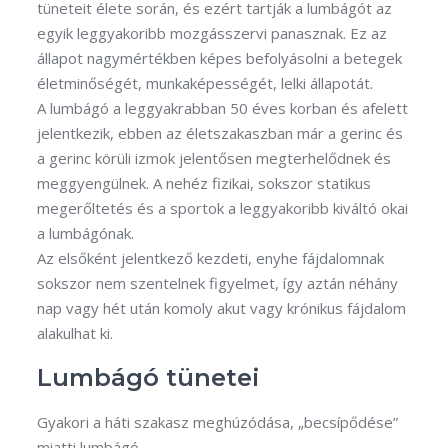
tüneteit élete során, és ezért tartják a lumbágót az
egyik leggyakoribb mozgásszervi panasznak. Ez az
állapot nagymértékben képes befolyásolni a betegek
életminőségét, munkaképességét, lelki állapotát.
A lumbágó a leggyakrabban 50 éves korban és afelett
jelentkezik, ebben az életszakaszban már a gerinc és
a gerinc körüli izmok jelentősen megterhelődnek és
meggyengülnek. A nehéz fizikai, sokszor statikus
megerőltetés és a sportok a leggyakoribb kiváltó okai
a lumbágónak.
Az elsőként jelentkező kezdeti, enyhe fájdalomnak
sokszor nem szentelnek figyelmet, így aztán néhány
nap vagy hét után komoly akut vagy krónikus fájdalom
alakulhat ki.
Lumbágó tünetei
Gyakori a háti szakasz meghúzódása, „becsípődése”
miatti lumbágó.