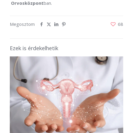
Orvosközpont
ban.
Megosztom
68
Ezek is érdekelhetik