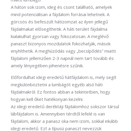
A háton sok izom, ideg és csont található, amelyek
mind potenciálisan a fájdalom forrásai lehetnek. A
görcsös és befeszült hátizomzat az ilyen jellegű
fájdalmakat elősegíthetik. A háti terület fájdalma
kialakulhat gyorsan vagy fokozatosan. A meglévő
panaszt bizonyos mozdulatok fokozhatják, mások
enyhíthetik. A meghúzódás vagy „becsípődés” miatti
fájdalom jellemzően 2-3 napnál nem tart tovább és
amely lényegében pihenésre szűnik.
Előfordulhat idegi eredetű hátfájdalom is, mely segít
megkülönböztetni a lumbágót egyéb alsó háti
fájdalmakról. Ez fontos abban a tekintetben, hogy
hogyan kell őket hatékonyan kezelni.
Az idegi eredetű deréktáji fájdalomhoz sokszor társul
lábfájdalom is. Amennyiben térdtől lefelé is van
fájdalom, akkor a panasz oka nem izom, sokkal inkább
idegi eredetű. Ezt a típusú panaszt nevezzük