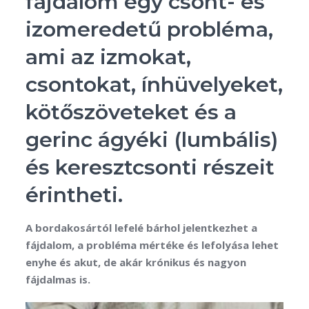
fájdalom egy csont- és
izomeredetű probléma,
ami az izmokat,
csontokat, ínhüvelyeket,
kötőszöveteket és a
gerinc ágyéki (lumbális)
és keresztcsonti részeit
érintheti.
A bordakosártól lefelé bárhol jelentkezhet a
fájdalom, a probléma mértéke és lefolyása lehet
enyhe és akut, de akár krónikus és nagyon
fájdalmas is.