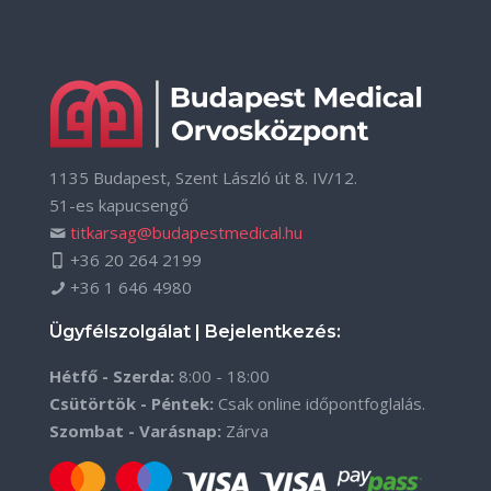
1135 Budapest, Szent László út 8. IV/12.
51-es kapucsengő
titkarsag@budapestmedical.hu
+36 20 264 2199
+36 1 646 4980
Ügyfélszolgálat | Bejelentkezés:
Hétfő - Szerda:
8:00 - 18:00
Csütörtök - Péntek:
Csak online időpontfoglalás.
Szombat - Varásnap:
Zárva