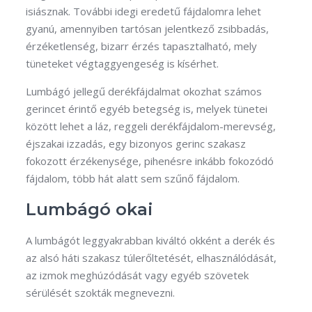
isiásznak. További idegi eredetű fájdalomra lehet
gyanú, amennyiben tartósan jelentkező zsibbadás,
érzéketlenség, bizarr érzés tapasztalható, mely
tüneteket végtaggyengeség is kísérhet.
Lumbágó jellegű derékfájdalmat okozhat számos
gerincet érintő egyéb betegség is, melyek tünetei
között lehet a láz, reggeli derékfájdalom-merevség,
éjszakai izzadás, egy bizonyos gerinc szakasz
fokozott érzékenysége, pihenésre inkább fokozódó
fájdalom, több hát alatt sem szűnő fájdalom.
Lumbágó okai
A lumbágót leggyakrabban kiváltó okként a derék és
az alsó háti szakasz túlerőltetését, elhasználódását,
az izmok meghúzódását vagy egyéb szövetek
sérülését szokták megnevezni.