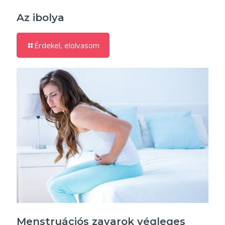
Az ibolya
Érdekel, elolvasom
Menstruációs zavarok végleges