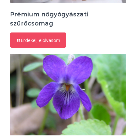
Prémium nőgyógyászati
szűrőcsomag
Érdekel, elolvasom