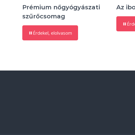
Prémium nőgyógyászati
Az ib
szűrőcsomag
Érd
Érdekel, elolvasom