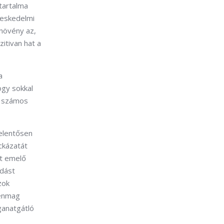
tartalma
reskedelmi
 növény az,
itivan hat a
a
ogy sokkal
g számos
elentősen
ckázatát
ot emelő
ldást
zok
lenmag
ganatgátló