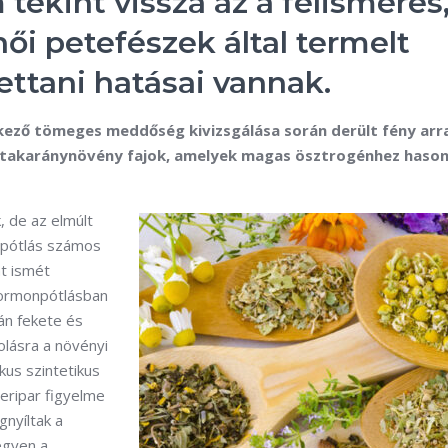
tekint vissza az a felismerés
ői petefészek által termelt
ettani hatásai vannak.
kező tömeges meddőség kivizsgálása során derült fény arra
n takaránynövény fajok, amelyek magas ösztrogénhez hason
, de az elmúlt
npótlás számos
t ismét
 hormonpótlásban
án fekete és
lásra a növényi
kus szintetikus
eripar figyelme
gnyíltak a
egyen a