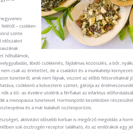
.
a negyvenes
 felétől – csökken
örül szinte
dő időszakot
opauzának
et: hőhullámok,
üvelygyulladás, libidó csökkenés, fájdalmas közösülés, a bőr, nyál
se nem csak az érintettet, de a családot és a munkahelyi környezet
n tüneteiről, amik nem fájnak, viszont az előbb felsoroltaknál j
atása, csökkenti a kolsezterin szintet, gátolja az érelmeszesedé
 nők a 60- as éveikre utolérik a férfiakat az infarktus előfordulás
ődik a menopausa tüneteivel. Hormonpótló kezelésben részesülte
szteopénia és a már kialakult oszteoporózis.
gészséget, aktivitást idősebb korban is megőrző megoldás a hor
emlőben sok ösztrogén receptor található, és az emlőrákok egy j