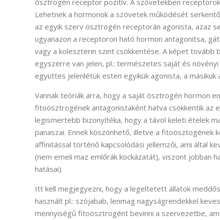
ösztrogén receptor pozitív. A szövetekben receptorok
Lehetnek a hormonok a szövetek működését serkentők, 
az egyik szerv ösztrogén receptorán agonista, azaz ser
ugyanazon a receptoron ható hormon antagonitsa, gátló
vagy a koleszterin szint csökkentése. A képet tovább 
egyszerre van jelen, pl.: természetes saját és növényi
együttes jelenlétük esten egyikük agonista, a másikuk a
Vannak teóriák arra, hogy a saját ösztrogén hormon e
fitoösztrogének antagonistaként hatva csökkentik az e
legismertebb bizonyítéka, hogy a távol keleti ételek 
panaszai. Ennek köszönhető, illetve a fitoösztogének 
affinitással történő kapcsolódási jellemzői, ami álta
(nem emeli maz emlőrák kockázatát), viszont jobban ha
hatásai).
Itt kell megjegyezni, hogy a legeltetett állatok med
használt pl.: szójabab, lenmag nagyságrendekkel keves
mennyiségű fitoösztrogént bevinni a szervezetbe, am