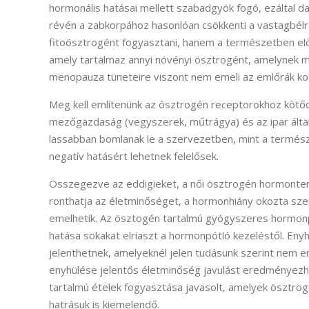
hormonális hatásai mellett szabadgyök fogó, ezáltal d
révén a zabkorpához hasonlóan csökkenti a vastagbélrá
fitoösztrogént fogyasztani, hanem a természetben elő
amely tartalmaz annyi növényi ösztrogént, amelynek már
menopauza tüneteire viszont nem emeli az emlőrák ko
Meg kell említenünk az ösztrogén receptorokhoz kötőd
mezőgazdaság (vegyszerek, műtrágya) és az ipar által 
lassabban bomlanak le a szervezetben, mint a termé
negatív hatásért lehetnek felelősek.
Összegezve az eddigieket, a női ösztrogén hormonte
ronthatja az életminőséget, a hormonhiány okozta sze
emelhetik. Az ösztogén tartalmú gyógyszeres hormonp
hatása sokakat elriaszt a hormonpótló kezeléstől. En
jelenthetnek, amelyeknél jelen tudásunk szerint nem e
enyhülése jelentős életminőség javulást eredményezh
tartalmú ételek fogyasztása javasolt, amelyek ösztro
hatrásuk is kiemelendő.