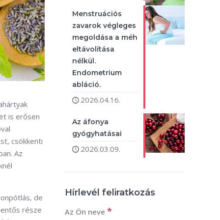
Menstruációs
zavarok végleges
megoldása a méh
eltávolítása
nélkül.
Endometrium
abláció.
2026.04.16.
kahártyak
et is erősen
Az áfonya
óval
gyógyhatásai
st, csökkenti
2026.03.09.
ában. Az
knél
Hírlevél feliratkozás
monpótlás, de
elentős része
*
Az Ön neve