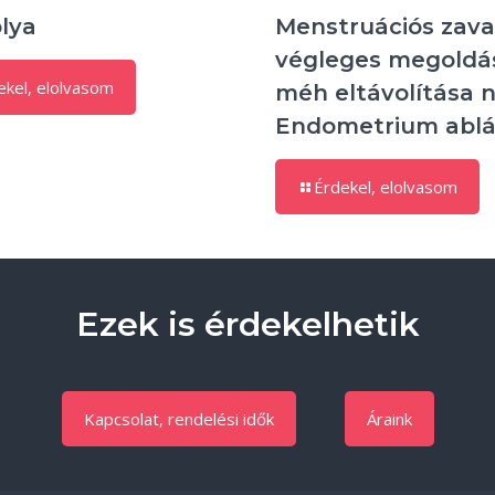
olya
Menstruációs zav
végleges megoldá
ekel, elolvasom
méh eltávolítása n
Endometrium ablá
Érdekel, elolvasom
Ezek is érdekelhetik
Kapcsolat, rendelési idők
Áraink