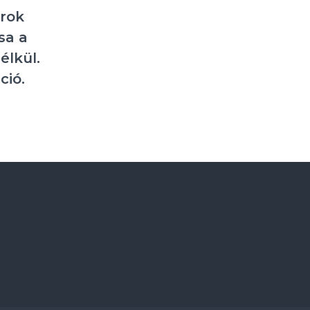
arok
sa a
élkül.
ció.