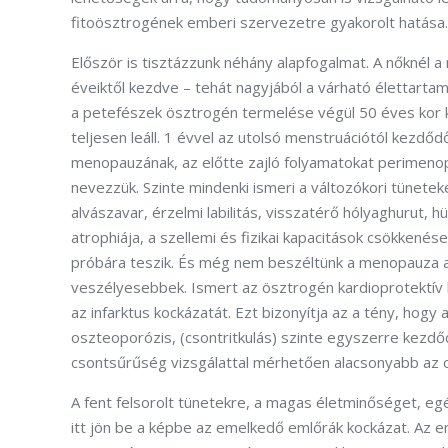
fitoösztrogének emberi szervezetre gyakorolt hatása
Először is tisztázzunk néhány alapfogalmat. A nőknél 
éveiktől kezdve – tehát nagyjából a várható élettartam
a petefészek ösztrogén termelése végül 50 éves kor k
teljesen leáll. 1 évvel az utolsó menstruációtól kezdő
menopauzának, az előtte zajló folyamatokat perimen
nevezzük. Szinte mindenki ismeri a változókori tünetek
alvászavar, érzelmi labilitás, visszatérő hólyaghurut, h
atrophiája, a szellemi és fizikai kapacitások csökkené
próbára teszik. És még nem beszéltünk a menopauza azo
veszélyesebbek. Ismert az ösztrogén kardioprotektív h
az infarktus kockázatát. Ezt bizonyítja az a tény, hogy a
oszteoporózis, (csontritkulás) szinte egyszerre kezd
csontsűrűség vizsgálattal mérhetően alacsonyabb az o
A fent felsorolt tünetekre, a magas életminőséget, e
itt jön be a képbe az emelkedő emlőrák kockázat. Az 