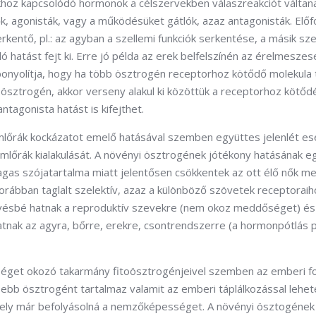
hoz kapcsolódó hormonok a célszervekben válaszreakciót váltanak
agonisták, vagy a működésüket gátlók, azaz antagonisták. Előf
kentő, pl.: az agyban a szellemi funkciók serkentése, a másik sz
 hatást fejt ki. Erre jó példa az erek belfelszínén az érelmeszes
bonyolítja, hogy ha több ösztrogén receptorhoz kötődő molekula 
 ösztrogén, akkor verseny alakul ki közöttük a receptorhoz kötőd
ntagonista hatást is kifejthet.
mlőrák kockázatot emelő hatásával szemben együttes jelenlét es
mlőrák kialakulását. A növényi ösztrogének jótékony hatásának e
magas szójatartalma miatt jelentősen csökkentek az ott élő nők m
korábban taglalt szelektív, azaz a különböző szövetek receptorai
l kevésbé hatnak a reproduktív szevekre (nem okoz meddőséget) é
tnak az agyra, bőrre, erekre, csontrendszerre (a hormonpótlás p
dőséget okozó takarmány fitoösztrogénjeivel szemben az emberi 
ebb ösztrogént tartalmaz valamit az emberi táplálkozással lehet
ely már befolyásolná a nemzőképességet. A növényi ösztogének 