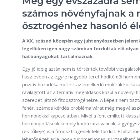
Még egy évszázadra sem 
számos növényfajnak a n
ösztrogénhez hasonló él
A XX. század közepén egy juhtenyészetben jelent
legelőiken igen nagy számban fordultak elő olya
hatóanyagokat tartalmaznak.
Egy jó ideig aztán nem is történtek további vizsgálatok
húsz évben az egyre nagyobb teret hódító női hormo
pozitív hozadéka mellett az emelkedő emlőrák kockáza
rávilágított az alternatív megoldások közül a növényi
szerepet játszó fitoösztrogénekre. A képelt nem tiszt
fehér, számos kérdés probléma várat még megválaszo
hormonokkal kapcsolatban. Mivel a fent említett klasszi
hormonpótlásnak komoly kockázatai vannak, a gyógysz
(és tőkéje) is a fitoösztrogének felé fordult. Ezáltal me
lehetőségek arra, hogy tudományosan is vizsgálható l