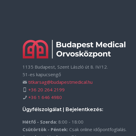
1135 Budapest, Szent László út 8. IV/12.
51-es kapucsengő
titkarsag@budapestmedical.hu
+36 20 264 2199
+36 1 646 4980
Ügyfélszolgálat | Bejelentkezés:
Hétfő - Szerda:
8:00 - 18:00
Csütörtök - Péntek:
Csak online időpontfoglalás.