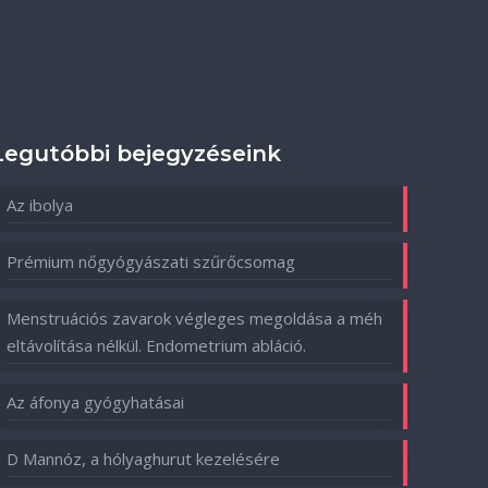
Legutóbbi bejegyzéseink
Az ibolya
Prémium nőgyógyászati szűrőcsomag
Menstruációs zavarok végleges megoldása a méh
eltávolítása nélkül. Endometrium abláció.
Az áfonya gyógyhatásai
D Mannóz, a hólyaghurut kezelésére