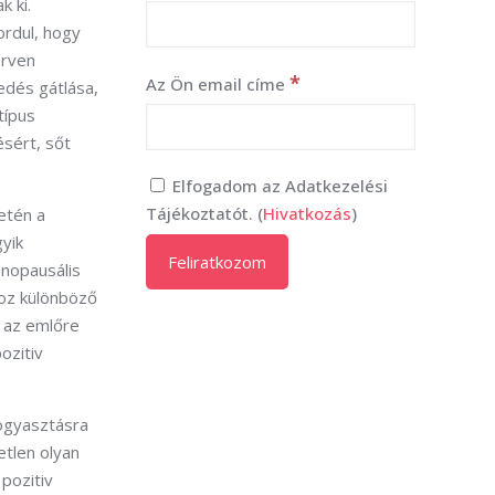
 ki.
ordul, hogy
erven
*
Az Ön email címe
edés gátlása,
típus
ésért, sőt
Elfogadom az Adatkezelési
Tájékoztatót. (
Hivatkozás
)
etén a
gyik
enopausális
hoz különböző
s az emlőre
ozitiv
fogyasztásra
etlen olyan
pozitiv