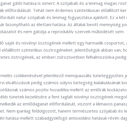
aganat gátló hatása is ismert. A szójabab és a lenmag magas rost
k előfordulását. Tehát nem érdemes szintetikusan előállított ke
forduló natur szójabab és lenmag fogyasztása ajánlott. Ez a két
 bizonyítható az élettani hatása. Az általuk bevitt mennyiség poz
ckázatot és nem gátolja a reproduktív szervek működését sem.
ő saját és növényi ösztogének mellett egy harmadik csoportot, 
előállított színtetikus ösztrogéneket. Jelentőségük abban van, h
szetes östrogének, az emberi zsírszövetben felhalmozódva pedi
rmelés csökkenésével jelentkező menopausális tüneteggyüttes j
rvi elváltozások pedig számos súlyos betegség kialakulásának ko
ótlásnak számos pozitiv hozadéka mellett az emlőrák kockázat
yhébb tünetek kezelésére a fent taglalt növényi ösztogének mego
melkedik az emlődaganat előfordulását, viszont a klimaxos panas
et. Nem iparilag feldolgozott, hanem természetes szójabab és 
gén hatása mellett szabadgyökfogó antioxidáns hatásuk révén da