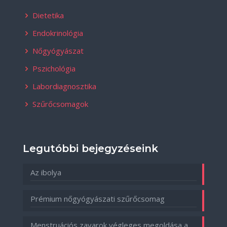
Dietetika
Endokrinológia
Nőgyógyászat
Pszichológia
Labordiagnosztika
Szűrőcsomagok
Legutóbbi bejegyzéseink
Az ibolya
Prémium nőgyógyászati szűrőcsomag
Menstruációs zavarok végleges megoldása a