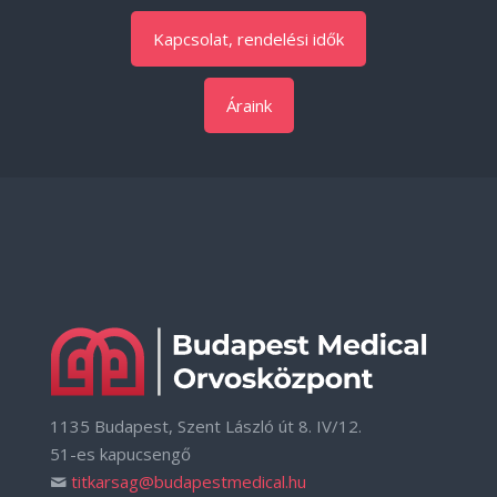
Kapcsolat, rendelési idők
Áraink
1135 Budapest, Szent László út 8. IV/12.
51-es kapucsengő
titkarsag@budapestmedical.hu