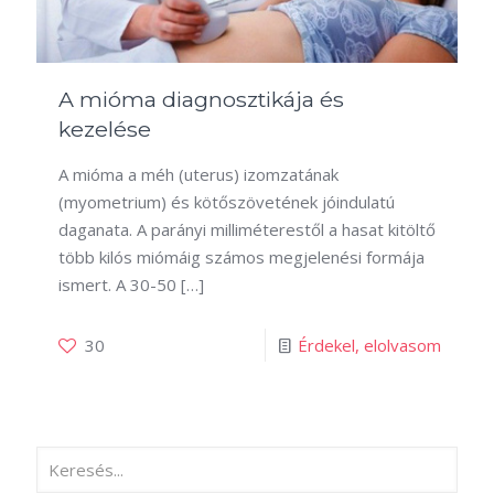
A mióma diagnosztikája és
kezelése
A mióma a méh (uterus) izomzatának
(myometrium) és kötőszövetének jóindulatú
daganata. A parányi milliméterestől a hasat kitöltő
több kilós miómáig számos megjelenési formája
ismert. A 30-50
[…]
30
Érdekel, elolvasom