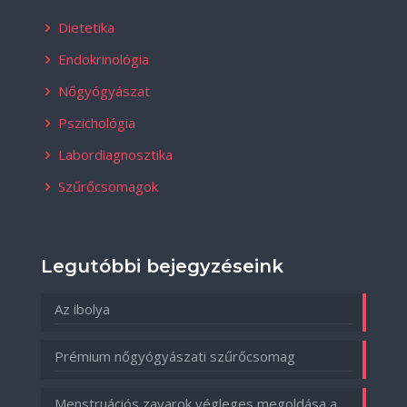
Dietetika
Endokrinológia
Nőgyógyászat
Pszichológia
Labordiagnosztika
Szűrőcsomagok
Legutóbbi bejegyzéseink
Az ibolya
Prémium nőgyógyászati szűrőcsomag
Menstruációs zavarok végleges megoldása a