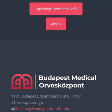
Kapcsolat, rendelési idők
Áraink
1135 Budapest, Szent László út 8. IV/12.
51-es kapucsengő
titkarsag@budapestmedical.hu