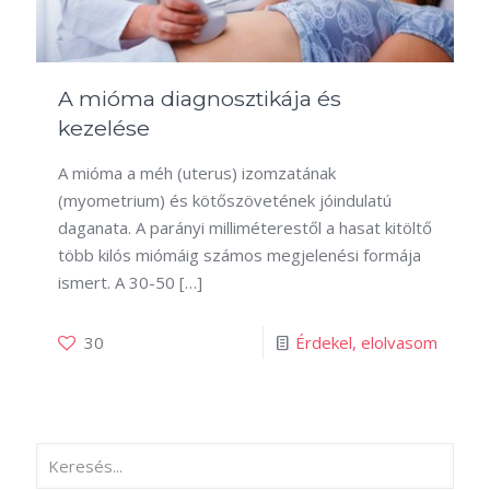
A mióma diagnosztikája és
kezelése
A mióma a méh (uterus) izomzatának
(myometrium) és kötőszövetének jóindulatú
daganata. A parányi milliméterestől a hasat kitöltő
több kilós miómáig számos megjelenési formája
ismert. A 30-50
[…]
30
Érdekel, elolvasom