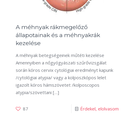
A méhnyak rákmegelőző
állapotainak és a méhnyakrák
kezelése
A méhnyak betegségeinek műtéti kezelése
Amennyiben a nőgyógyászati szűrővizsgálat
során kóros cervix cytológiai eredményt kapunk
/cytológiai atypia/ vagy a kolposzkópos lelet
igazolt kóros hámszövetet /kolposcopos
atypia/szövettani
[…]
87
Érdekel, elolvasom