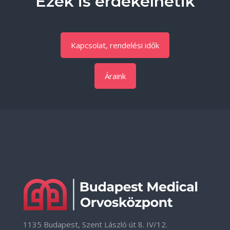
Ezek is érdekelhetik
Kapcsolat, rendelési idők
Áraink
1135 Budapest, Szent László út 8. IV/12.