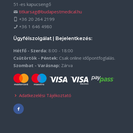
51-es kapucsengő
titkarsag@budapestmedical.hu
+36 20 264 2199
+36 1 646 4980
Ügyfélszolgálat | Bejelentkezés:
Hétfő - Szerda:
8:00 - 18:00
Csütörtök - Péntek:
Csak online időpontfoglalás.
Szombat - Varásnap:
Zárva
Adatkezelési Tájékoztató