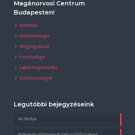
Magánorvosi Centrum
Budapesten!
Dietetika
Endokrinológia
Nőgyógyászat
Pszichológia
Labordiagnosztika
Szűrőcsomagok
Legutóbbi bejegyzéseink
Az ibolya
Prémium nőgyógyászati szűrőcsomag