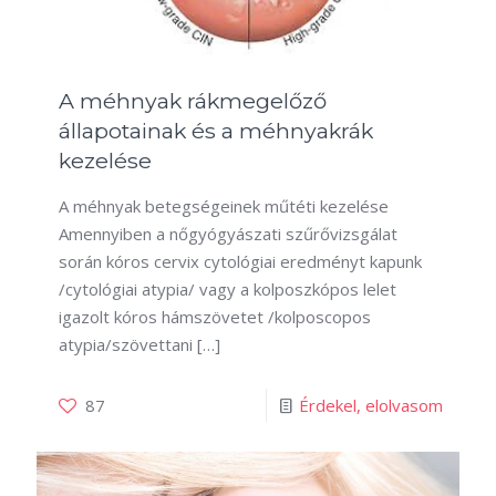
A méhnyak rákmegelőző
állapotainak és a méhnyakrák
kezelése
A méhnyak betegségeinek műtéti kezelése
Amennyiben a nőgyógyászati szűrővizsgálat
során kóros cervix cytológiai eredményt kapunk
/cytológiai atypia/ vagy a kolposzkópos lelet
igazolt kóros hámszövetet /kolposcopos
atypia/szövettani
[…]
87
Érdekel, elolvasom