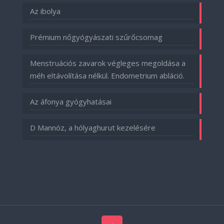
Az ibolya
Prémium nőgyógyászati szűrőcsomag
Menstruációs zavarok végleges megoldása a
méh eltávolítása nélkül. Endometrium abláció.
Az áfonya gyógyhatásai
D Mannóz, a hólyaghurut kezelésére