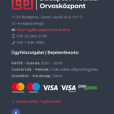
1135 Budapest, Szent László út 8. IV/12.
51-es kapucsengő
titkarsag@budapestmedical.hu
+36 20 264 2199
+36 1 646 4980
Ügyfélszolgálat | Bejelentkezés:
Hétfő - Szerda:
8:00 - 18:00
Csütörtök - Péntek:
Csak online időpontfoglalás.
Szombat - Varásnap:
Zárva
Adatkezelési Tájékoztató